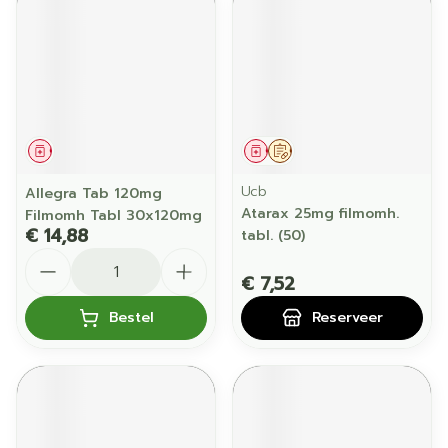
Geneesmiddel
Geneesmiddel
Op voorschrift
Ucb
Allegra Tab 120mg
Atarax 25mg filmomh.
Filmomh Tabl 30x120mg
€ 14,88
tabl. (50)
Aantal
€ 7,52
Bestel
Reserveer