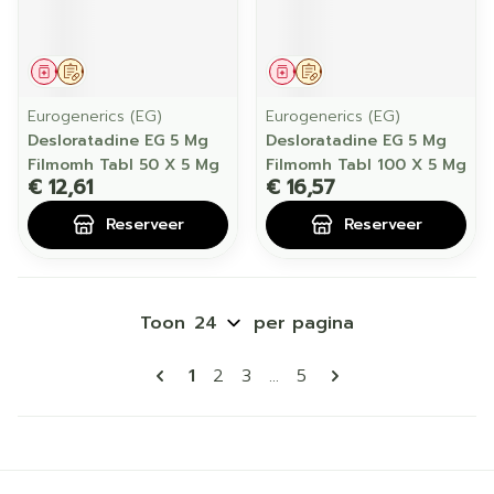
Geneesmiddel
Op voorschrift
Geneesmiddel
Op voorschrift
Eurogenerics (EG)
Eurogenerics (EG)
Desloratadine EG 5 Mg
Desloratadine EG 5 Mg
Filmomh Tabl 50 X 5 Mg
Filmomh Tabl 100 X 5 Mg
€ 12,61
€ 16,57
Reserveer
Reserveer
Toon
per pagina
Pagina's
U lees momenteel pagina
Pagina
Pagina
Pagina
1
2
3
...
5