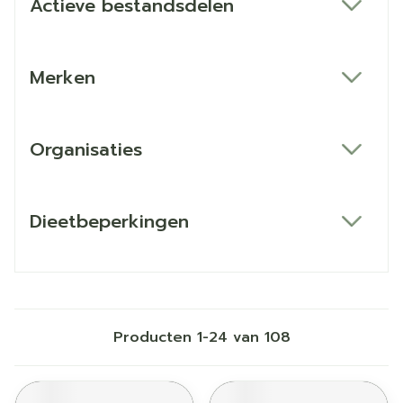
Actieve bestandsdelen
filter
Merken
filter
Organisaties
filter
Dieetbeperkingen
filter
Producten
1
-
24
van
108