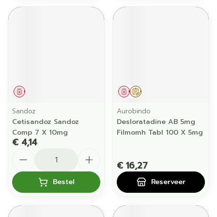
Geneesmiddel
Geneesmiddel
Op voorschrift
Sandoz
Aurobindo
Cetisandoz Sandoz
Desloratadine AB 5mg
Comp 7 X 10mg
Filmomh Tabl 100 X 5mg
€ 4,14
Aantal
€ 16,27
Bestel
Reserveer