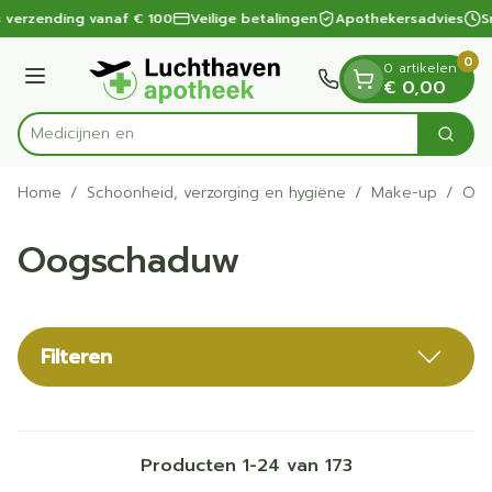
Dia 1 van 1
Ga naar de inhoud
 verzending vanaf € 100
Veilige betalingen
Apothekersadvies
Sn
0
0 artikelen
Menu
€ 0,00
Zoek
Product, merk, categorie...
Home
/
Schoonheid, verzorging en hygiëne
/
Make-up
/
Oog
Oogschaduw
Filteren
Producten
1
-
24
van
173