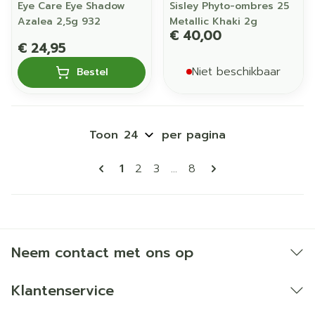
Eye Care Eye Shadow
Sisley Phyto-ombres 25
Azalea 2,5g 932
Metallic Khaki 2g
€ 40,00
€ 24,95
Niet beschikbaar
Bestel
Toon
per pagina
Pagina's
U lees momenteel pagina
Pagina
Pagina
Pagina
1
2
3
...
8
Neem contact met ons op
Klantenservice