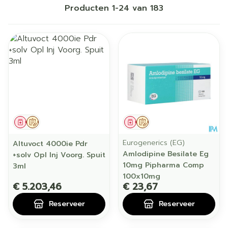
Producten
1
-
24
van
183
Geneesmiddel
Op voorschrift
Geneesmiddel
Op voorschrift
Eurogenerics (EG)
Altuvoct 4000ie Pdr
Amlodipine Besilate Eg
+solv Opl Inj Voorg. Spuit
10mg Pipharma Comp
3ml
100x10mg
€ 5.203,46
€ 23,67
Reserveer
Reserveer