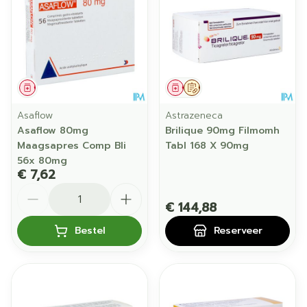
Geneesmiddel
Geneesmiddel
Op voorschrift
Asaflow
Astrazeneca
Asaflow 80mg
Brilique 90mg Filmomh
Maagsapres Comp Bli
Tabl 168 X 90mg
56x 80mg
€ 7,62
Aantal
€ 144,88
Bestel
Reserveer