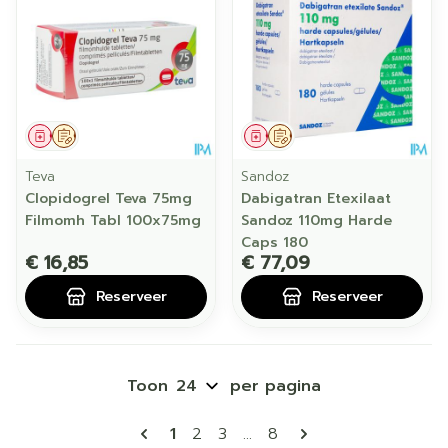
Geneesmiddel
Op voorschrift
Geneesmiddel
Op voorschrift
Teva
Sandoz
Clopidogrel Teva 75mg
Dabigatran Etexilaat
Filmomh Tabl 100x75mg
Sandoz 110mg Harde
Caps 180
€ 16,85
€ 77,09
Reserveer
Reserveer
Toon
per pagina
Pagina's
U lees momenteel pagina
Pagina
Pagina
Pagina
1
2
3
...
8