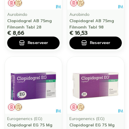
Geneesmiddel
Op voorschrift
Geneesmiddel
Op voorschrift
Aurobindo
Aurobindo
Clopidogrel AB 75mg
Clopidogrel AB 75mg
Filmomh Tabl 28
Filmomh Tabl 98
€ 8,66
€ 16,53
Reserveer
Reserveer
Geneesmiddel
Op voorschrift
Geneesmiddel
Op voorschrift
Eurogenerics (EG)
Eurogenerics (EG)
Clopidogrel EG 75 Mg
Clopidogrel EG 75 Mg