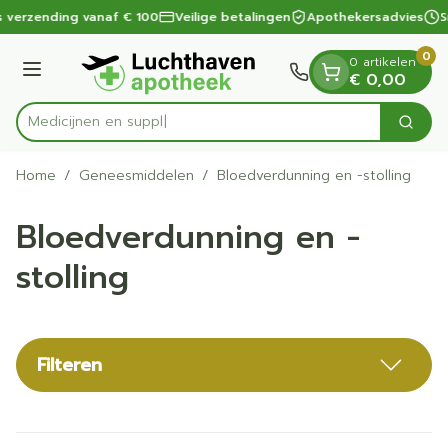
Dia 1 van 1
Ga naar de inhoud
 verzending vanaf € 100
Veilige betalingen
Apothekersadvies
Sn
0
0 artikelen
Menu
€ 0,00
Zoek
Product, merk, categorie...
Home
/
Geneesmiddelen
/
Bloedverdunning en -stolling
Bloedverdunning en -
stolling
Filteren