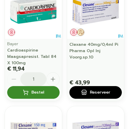
Geneesmiddel
Geneesmiddel
Op voorschrift
Bayer
Clexane 40mg/0,4ml Pi
Cardioaspirine
Pharma Opl Inj
Maagsapresist. Tabl 84
Voorg.sp.10
X 100mg
€ 11,94
Aantal
€ 43,99
Bestel
Reserveer