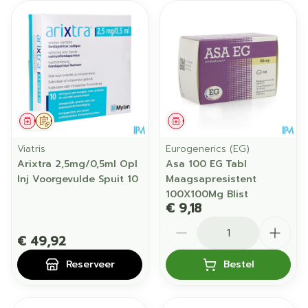
Geneesmiddel
Op voorschrift
Geneesmiddel
Viatris
Eurogenerics (EG)
Arixtra 2,5mg/0,5ml Opl
Asa 100 EG Tabl
Inj Voorgevulde Spuit 10
Maagsapresistent
100X100Mg Blist
€ 9,18
Aantal
€ 49,92
Reserveer
Bestel