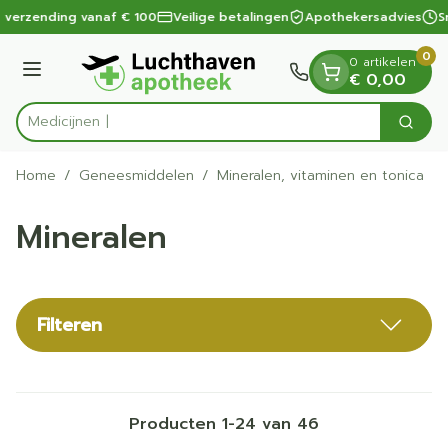
Dia 1 van 1
Ga naar de inhoud
 verzending vanaf € 100
Veilige betalingen
Apothekersadvies
Sn
0
0 artikelen
Menu
€ 0,00
Zoek
Product, merk, categorie...
Home
/
Geneesmiddelen
/
Mineralen, vitaminen en tonica
/
Mineralen
Filteren
Producten
1
-
24
van
46