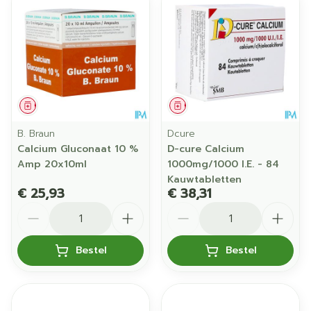
Geneesmiddel
Geneesmiddel
B. Braun
Dcure
Calcium Gluconaat 10 %
D-cure Calcium
Amp 20x10ml
1000mg/1000 I.E. - 84
Kauwtabletten
€ 25,93
€ 38,31
Aantal
Aantal
Bestel
Bestel