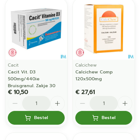
Geneesmiddel
Geneesmiddel
Cacit
Calcichew
Cacit Vit. D3
Calcichew Comp
500mg/440ie
120x500mg
Bruisgranul. Zakje 30
€ 10,50
€ 27,61
Aantal
Aantal
Bestel
Bestel