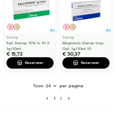
Geneesmiddel
Op voorschrift
Geneesmiddel
Op voorschrift
Sterop
Sterop
Kali Sterop 10% Iv 10 X
Magneclo Sterop Insp.
1g/10ml
Opl. 1g/10ml 10
€ 15,72
€ 30,37
Reserveer
Reserveer
Toon
per pagina
Pagina's
U lees momenteel pagina
Pagina
1
2