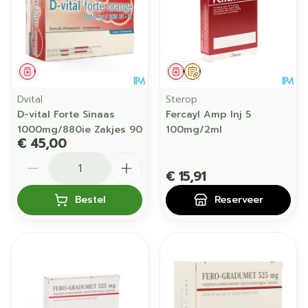
Geneesmiddel
Geneesmiddel
Op voorschrift
Dvital
Sterop
D-vital Forte Sinaas
Fercayl Amp Inj 5
1000mg/880ie Zakjes 90
100mg/2ml
€ 45,00
Aantal
€ 15,91
Bestel
Reserveer