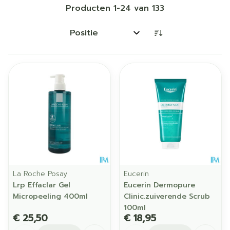
Producten
1
-
24
van
133
Sorteer op:
La Roche Posay
Eucerin
Lrp Effaclar Gel
Eucerin Dermopure
Micropeeling 400ml
Clinic.zuiverende Scrub
100ml
€ 25,50
€ 18,95
Aantal
Aantal