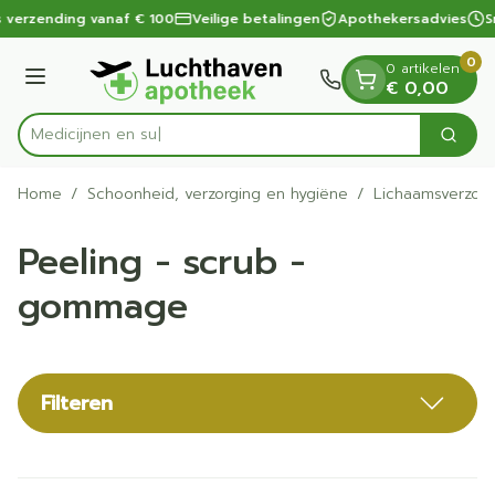
Dia 1 van 1
Ga naar de inhoud
 verzending vanaf € 100
Veilige betalingen
Apothekersadvies
Sn
0
0 artikelen
Menu
€ 0,00
Zoek
Product, merk, categorie...
Home
/
Schoonheid, verzorging en hygiëne
/
Lichaamsverzorg
Peeling - scrub -
gommage
Filteren