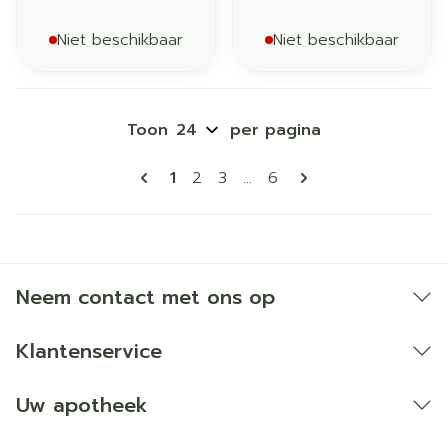
Niet beschikbaar
Niet beschikbaar
Toon
per pagina
Pagina's
U lees momenteel pagina
Pagina
Pagina
Pagina
1
2
3
...
6
Neem contact met ons op
Klantenservice
Uw apotheek