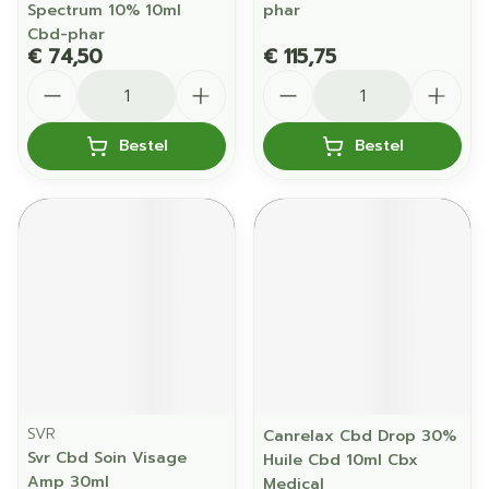
Spectrum 10% 10ml
phar
Cbd-phar
€ 74,50
€ 115,75
Aantal
Aantal
Bestel
Bestel
SVR
Canrelax Cbd Drop 30%
Svr Cbd Soin Visage
Huile Cbd 10ml Cbx
Amp 30ml
Medical