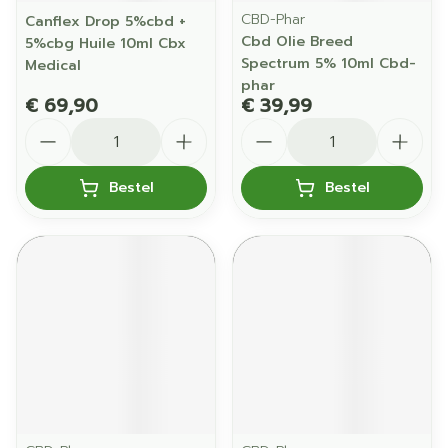
CBD-Phar
Canflex Drop 5%cbd +
Cbd Olie Breed
5%cbg Huile 10ml Cbx
Spectrum 5% 10ml Cbd-
Medical
phar
€ 69,90
€ 39,99
Aantal
Aantal
Bestel
Bestel