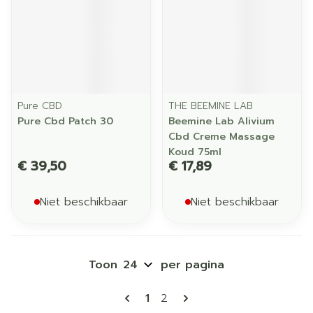
Pure CBD
THE BEEMINE LAB
Pure Cbd Patch 30
Beemine Lab Alivium
Cbd Creme Massage
Koud 75ml
€ 39,50
€ 17,89
Niet beschikbaar
Niet beschikbaar
Toon
per pagina
Pagina's
U lees momenteel pagina
Pagina
1
2