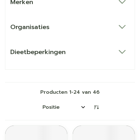
Merken
filter
Organisaties
filter
Dieetbeperkingen
filter
Producten
1
-
24
van
46
Sorteer op: