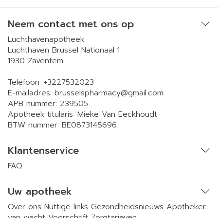
Neem contact met ons op
Luchthavenapotheek
Luchthaven Brussel Nationaal 1
1930
Zaventem
Telefoon:
+3227532023
E-mailadres:
brusselspharmacy@
gmail.com
APB nummer:
239505
Apotheek titularis:
Mieke Van Eeckhoudt
BTW nummer:
BE0873145696
Klantenservice
FAQ
Uw apotheek
Over ons
Nuttige links
Gezondheidsnieuws
Apotheker
van wacht
Voorschrift
Zorgtarieven