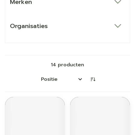
Merken
filter
Organisaties
filter
14
producten
Sorteer op: