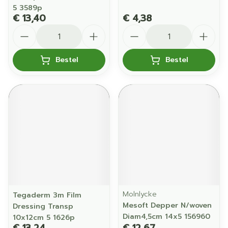
5 3589p
€ 13,40
€ 4,38
Aantal
Aantal
Bestel
Bestel
Molnlycke
Tegaderm 3m Film
Mesoft Depper N/woven
Dressing Transp
Diam4,5cm 14x5 156960
10x12cm 5 1626p