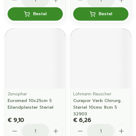
Bestel
Bestel
Zenophar
Lohmann Rauscher
Euromed 10x25cm 5
Curapor Verb Chirurg.
Eilandpleister Steriel
Steriel 10cmx 8cm 5
32903
€ 9,10
€ 6,26
Aantal
Aantal