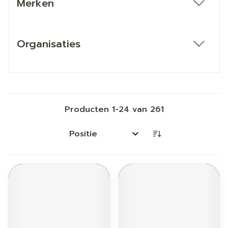
Merken
filter
Organisaties
filter
Producten
1
-
24
van
261
Sorteer op: