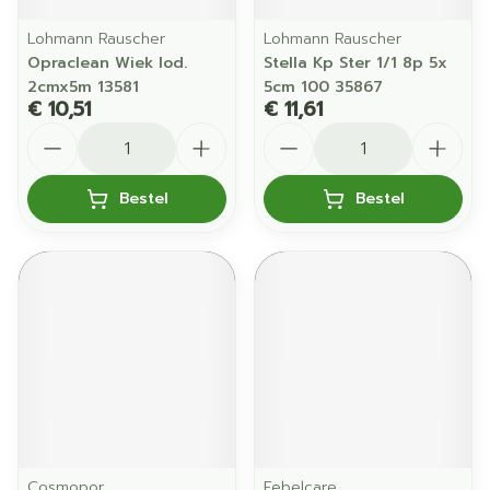
Lohmann Rauscher
Lohmann Rauscher
Opraclean Wiek Iod.
Stella Kp Ster 1/1 8p 5x
2cmx5m 13581
5cm 100 35867
€ 10,51
€ 11,61
Aantal
Aantal
Bestel
Bestel
Cosmopor
Febelcare