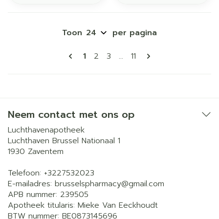
Toon
per pagina
Pagina's
U lees momenteel pagina
Pagina
Pagina
Pagina
1
2
3
...
11
Neem contact met ons op
Luchthavenapotheek
Luchthaven Brussel Nationaal 1
1930
Zaventem
Telefoon:
+3227532023
E-mailadres:
brusselspharmacy@
gmail.com
APB nummer:
239505
Apotheek titularis:
Mieke Van Eeckhoudt
BTW nummer:
BE0873145696