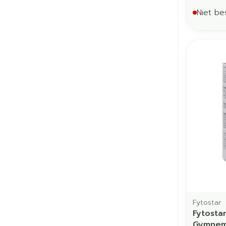
Niet be
Fytostar
Fytosta
Gymnem