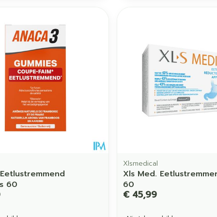
Xlsmedical
 Eetlustremmend
Xls Med. Eetlustremme
s 60
60
0
€ 45,99