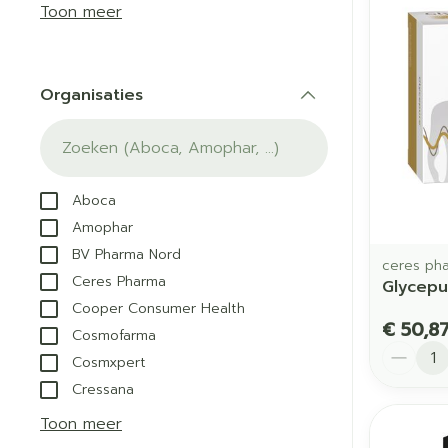
Aerosol acces
Blaren
Creme, gel en
Toon meer
Zuurstof
Eelt
Eksteroog - li
Ademhalingss
Organisaties
Toon meer
filter
Spieren en g
Specifiek vo
Aboca
Naalden en s
Amophar
Lichaamsverzo
BV Pharma Nord
Infecties
Spuiten
ceres ph
Deodorant
Ceres Pharma
Glycep
Oplossing voor
Gezichtsverzor
Cooper Consumer Health
Naalden
€ 50,8
Luizen
Cosmofarma
Aantal
Naalden voor i
Cosmxpert
pennaalden
Cressana
Diagnostica
Toon meer
Toon meer