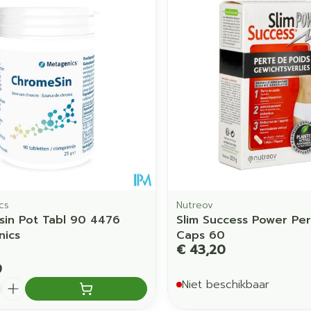
cs
Nutreov
in Pot Tabl 90 4476
Slim Success Power Per
nics
Caps 60
€ 43,20
9
Niet beschikbaar