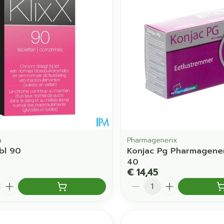
Toon meer
orging
Supplementen
Insectenw
middelen
en
Mondmaskers
issen
 -
uid
d
a
Pharmagenerix
abl 90
Konjac Pg Pharmagene
40
Zelfbruiner
Scheren
€ 14,45
Aantal