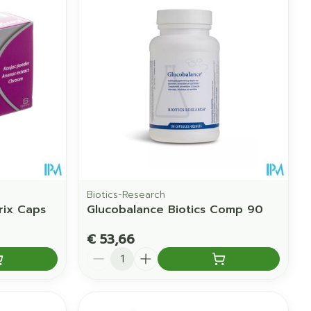
erende
Parfums en
geurproducten
Biotics-Research
rix Caps
Glucobalance Biotics Comp 90
CBD
€ 53,66
Aantal