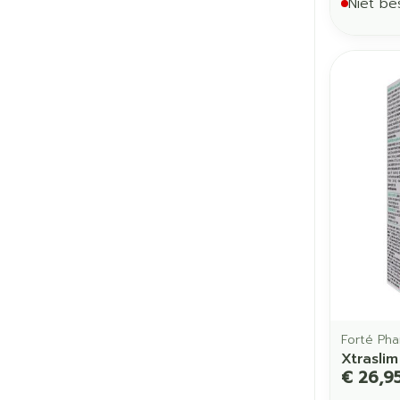
Niet be
Forté Ph
Xtrasli
€ 26,9