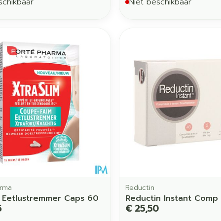
schikbaar
Niet beschikbaar
arma
Reductin
m Eetlustremmer Caps 60
Reductin Instant Comp 
5
€ 25,50