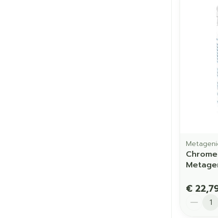
Metageni
Chromes
Metage
€ 22,7
Aantal