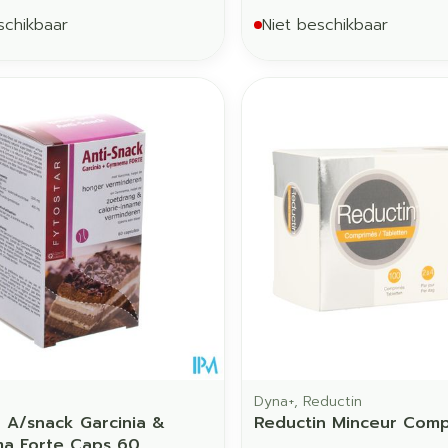
schikbaar
Niet beschikbaar
Dyna+, Reductin
r A/snack Garcinia &
Reductin Minceur Com
a Forte Caps 60