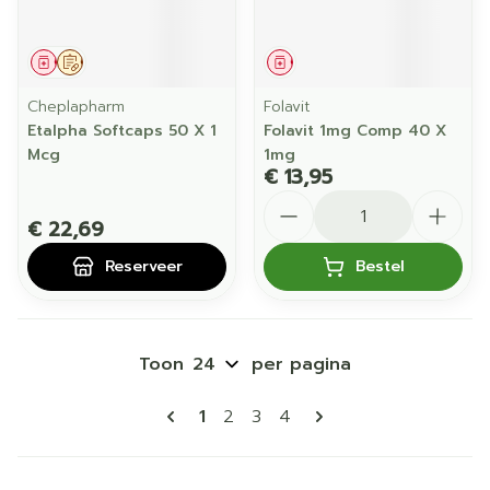
Geneesmiddel
Op voorschrift
Geneesmiddel
Cheplapharm
Folavit
Etalpha Softcaps 50 X 1
Folavit 1mg Comp 40 X
Mcg
1mg
€ 13,95
Aantal
€ 22,69
Reserveer
Bestel
Toon
per pagina
Pagina's
U lees momenteel pagina
Pagina
Pagina
Pagina
1
2
3
4