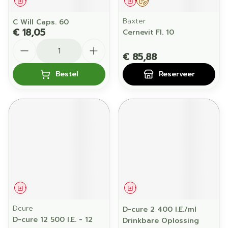
Geneesmiddel
Geneesmiddel
Op voorschrift
Baxter
C Will Caps. 60
€ 18,05
Cernevit Fl. 10
Aantal
€ 85,88
Bestel
Reserveer
Geneesmiddel
Geneesmiddel
Dcure
D-cure 2 400 I.E./ml
D-cure 12 500 I.E. - 12
Drinkbare Oplossing