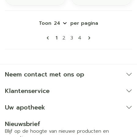
Toon
per pagina
Pagina's
U lees momenteel pagina
Pagina
Pagina
Pagina
1
2
3
4
Neem contact met ons op
Klantenservice
Uw apotheek
Nieuwsbrief
Blijf op de hoogte van nieuwe producten en