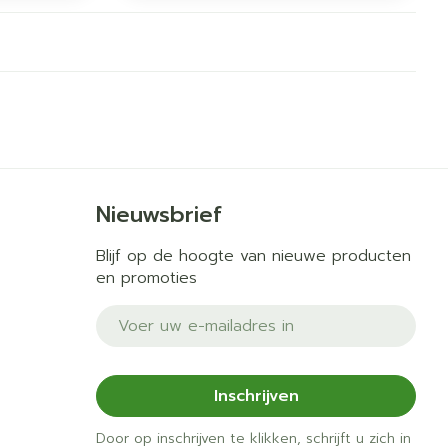
erende
Parfums en
geurproducten
Nieuwsbrief
Blijf op de hoogte van nieuwe producten
en promoties
E-mail adres
CBD
Inschrijven
Door op inschrijven te klikken, schrijft u zich in