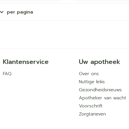
orging
Supplementen
Insectenw
per pagina
middelen
en
Mondmaskers
issen
 -
uid
d
Klantenservice
Uw apotheek
FAQ
Over ons
Nuttige links
Gezondheidsnieuws
Zelfbruiner
Scheren
Apotheker van wacht
Voorschrift
Zorgtarieven