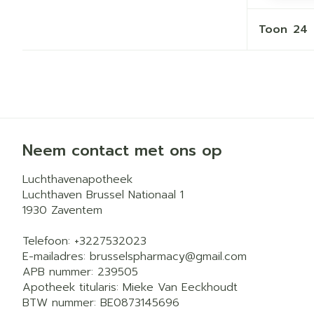
Haar
Gezichtsverz
Toon
Pillendozen 
Pigmentstoorn
accessoires
Gevoelige huid
geïrriteerde h
Gemengde hui
Doffe huid
Neem contact met ons op
Toon meer
Luchthavenapotheek
Luchthaven Brussel Nationaal 1
1930
Zaventem
Snurken
Telefoon:
+3227532023
E-mailadres:
brusselspharmacy@
gmail.com
APB nummer:
239505
Apotheek titularis:
Mieke Van Eeckhoudt
BTW nummer:
BE0873145696