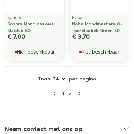
Sonora
Noba
Sonora Mondmaskers
Noba Mondmaskers Ok
Maided 50
+oorelastiek Groen 50
€ 7,00
€ 3,70
Niet beschikbaar
Niet beschikbaar
Toon
per pagina
Pagina's
U lees momenteel pagina
Pagina
1
2
Neem contact met ons op