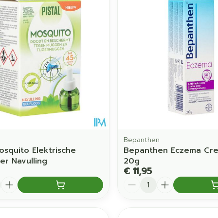
Bepanthen
osquito Elektrische
Bepanthen Eczema Cr
er Navulling
20g
€ 11,95
Aantal