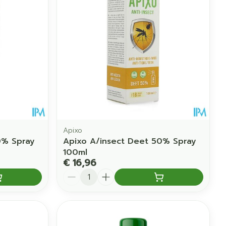
erende
Parfums en
geurproducten
Apixo
0% Spray
Apixo A/insect Deet 50% Spray
100ml
€ 16,96
CBD
Aantal