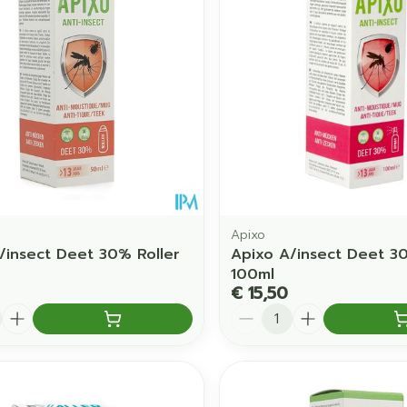
Toon meer
orging
Supplementen
Insectenw
middelen
en
Mondmaskers
issen
 -
uid
d
Apixo
/insect Deet 30% Roller
Apixo A/insect Deet 3
100ml
€ 15,50
Zelfbruiner
Scheren
Aantal