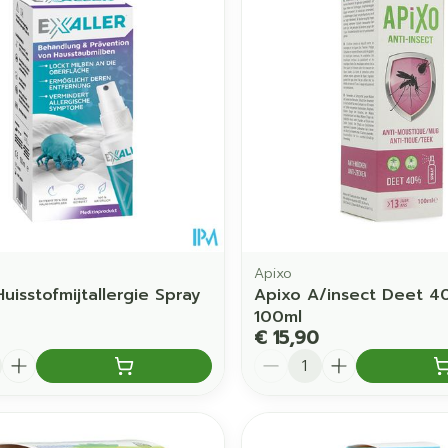
Apixo
Huisstofmijtallergie Spray
Apixo A/insect Deet 4
100ml
€ 15,90
Aantal