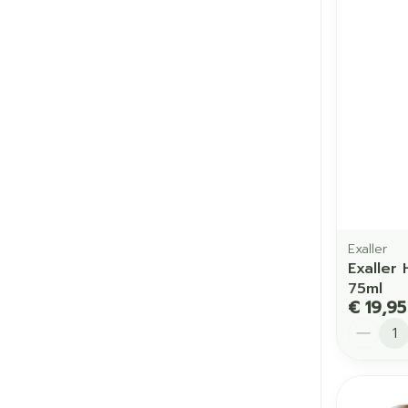
Exaller
Exaller 
75ml
€ 19,95
Aantal