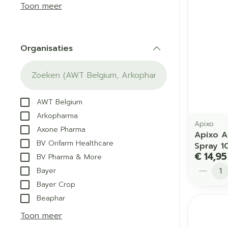
Aerosol acces
Blaren
Creme, gel en
Toon meer
Zuurstof
Eelt
Eksteroog - li
Ademhalingss
Organisaties
Toon meer
filter
Spieren en g
Specifiek vo
AWT Belgium
Naalden en s
Arkopharma
Lichaamsverzo
Apixo
Axone Pharma
Infecties
Spuiten
Apixo A
Deodorant
BV Orifarm Healthcare
Spray 1
Oplossing voor
Gezichtsverzor
€ 14,95
BV Pharma & More
Naalden
Aantal
Luizen
Bayer
Naalden voor i
Bayer Crop
pennaalden
Beaphar
Diagnostica
Toon meer
Toon meer