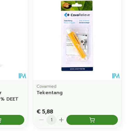
Covarmed
r
Tekentang
0% DEET
€ 5,88
Aantal