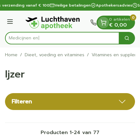
Dia 1 van 1
Ga naar de inhoud
 verzending vanaf € 100
Veilige betalingen
Apothekersadvies
Sn
0
0 artikelen
Menu
€ 0,00
Zoek
Product, merk, categorie...
Home
/
Dieet, voeding en vitamines
/
Vitamines en supplem
Ijzer
Filteren
Producten
1
-
24
van
77