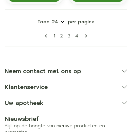
Toon
per pagina
Pagina's
U lees momenteel pagina
Pagina
Pagina
Pagina
1
2
3
4
Neem contact met ons op
Klantenservice
Uw apotheek
Nieuwsbrief
Blijf op de hoogte van nieuwe producten en