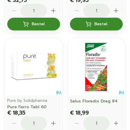
€ 32,75
€ 19,95
Aantal
Aantal
Bestel
Bestel
Pure by Solidpharma
Salus Floradix Drag 84
Pure Ferro Tabl 60
€ 18,35
€ 18,99
Aantal
Aantal