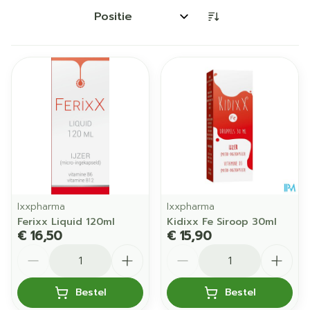
Sorteer op:
Ixxpharma
Ixxpharma
Ferixx Liquid 120ml
Kidixx Fe Siroop 30ml
€ 16,50
€ 15,90
Aantal
Aantal
Bestel
Bestel