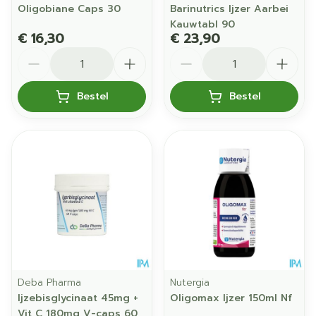
Oligobiane Caps 30
Barinutrics Ijzer Aarbei
Kauwtabl 90
€ 16,30
€ 23,90
Aantal
Aantal
Bestel
Bestel
Deba Pharma
Nutergia
Ijzebisglycinaat 45mg +
Oligomax Ijzer 150ml Nf
Vit C 180mg V-caps 60