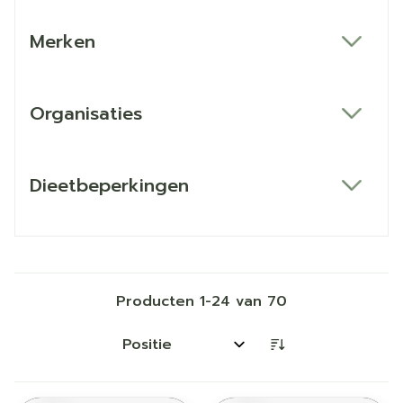
Merken
filter
Organisaties
filter
Dieetbeperkingen
filter
Producten
1
-
24
van
70
Sorteer op: