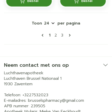
Bestel
Bestel
Toon
per pagina
Pagina's
U lees momenteel pagina
Pagina
Pagina
1
2
3
Neem contact met ons op
Luchthavenapotheek
Luchthaven Brussel Nationaal 1
1930
Zaventem
Telefoon:
+3227532023
E-mailadres:
brusselspharmacy@
gmail.com
APB nummer:
239505
Apotheek titularis:
Mieke Van Eeckhoudt