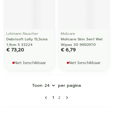
Lohmann Rauscher
Molicare
Debrisoft Lolly 15,5cmx
Molicare Skin 3en1 Wet
1,9cm 5 33224
Wipes 30 9950970
€ 73,20
€ 6,79
Niet beschikbaar
Niet beschikbaar
Toon
per pagina
Pagina's
U lees momenteel pagina
Pagina
1
2