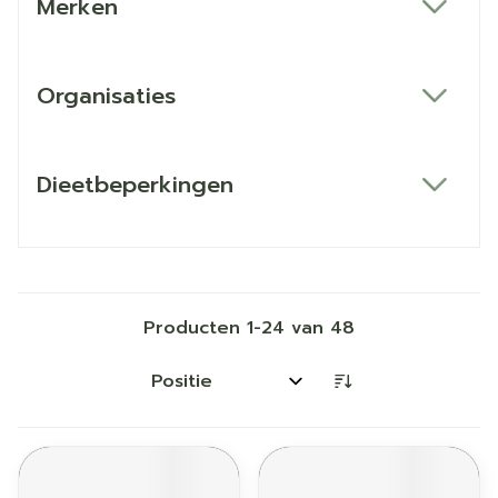
Merken
filter
Organisaties
filter
Dieetbeperkingen
filter
Producten
1
-
24
van
48
Sorteer op: