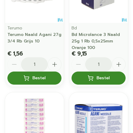
Terumo
Bd
Terumo Naald Agani 27g
Bd Microlance 3 Naald
3/4 Rb Grijs 10
25g 1 Rb 0,5x25mm
Oranje 100
€ 1,56
€ 9,15
Aantal
Aantal
Bestel
Bestel