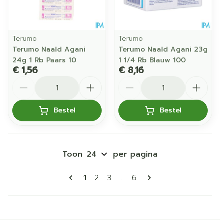
Terumo
Terumo
Terumo Naald Agani
Terumo Naald Agani 23g
24g 1 Rb Paars 10
1 1/4 Rb Blauw 100
€ 1,56
€ 8,16
Aantal
Aantal
Bestel
Bestel
Toon
per pagina
Pagina's
U lees momenteel pagina
Pagina
Pagina
Pagina
1
2
3
...
6