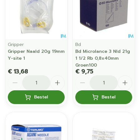
Gripper
Bd
Gripper Naald 20g 19mm
Bd Microlance 3 Nld 21g
Y-site 1
1 1/2 Rb 0,8x40mm
Groen100
€ 13,68
€ 9,75
Aantal
Aantal
Bestel
Bestel