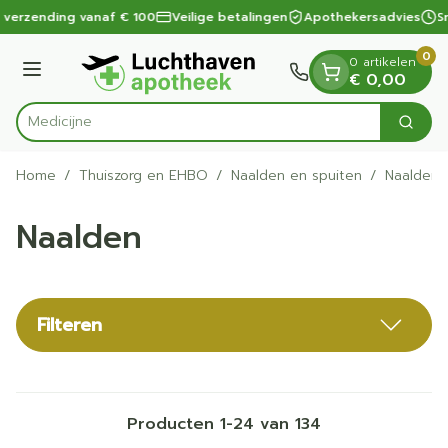
Dia 1 van 1
Ga naar de inhoud
 verzending vanaf € 100
Veilige betalingen
Apothekersadvies
Sn
0
0 artikelen
Menu
€ 0,00
Zoek
Product, merk, categorie...
Home
/
Thuiszorg en EHBO
/
Naalden en spuiten
/
Naalden
Naalden
Filteren
Producten
1
-
24
van
134