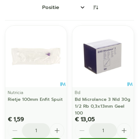
Sorteer op:
Nutricia
Bd
Rietje 100mm Enfit Spuit
Bd Microlance 3 Nld 30g
1/2 Rb 0,3x13mm Geel
100
€ 1,59
€ 13,05
Aantal
Aantal