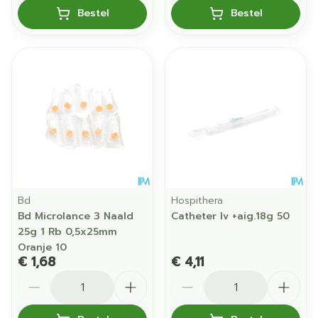
Bestel
Bestel
Bd
Hospithera
Bd Microlance 3 Naald
Catheter Iv +aig.18g 50
25g 1 Rb 0,5x25mm
Oranje 10
€ 1,68
€ 4,11
Aantal
Aantal