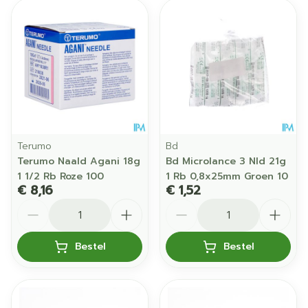
Terumo
Bd
Terumo Naald Agani 18g
Bd Microlance 3 Nld 21g
1 1/2 Rb Roze 100
1 Rb 0,8x25mm Groen 10
€ 8,16
€ 1,52
Aantal
Aantal
Bestel
Bestel