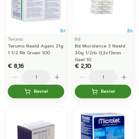
Terumo
Bd
Terumo Naald Agani 21g
Bd Microlance 3 Naald
1 1/2 Rb Groen 100
30g 1/2rb 0,3x13mm
Geel 10
€ 8,16
€ 2,10
Aantal
Aantal
Bestel
Bestel