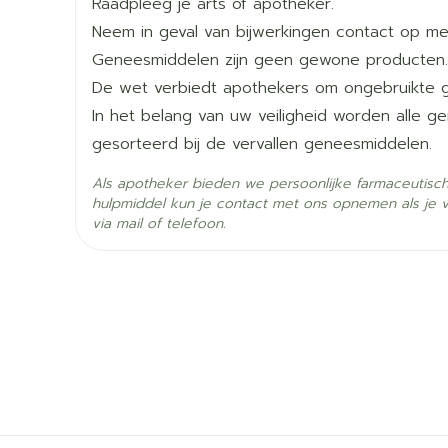
Raadpleeg je arts of apotheker.
Lengte
133 mm
Neem in geval van bijwerkingen contact op met
Geneesmiddelen zijn geen gewone producten.
Diepte
38 mm
De wet verbiedt apothekers om ongebruikte 
In het belang van uw veiligheid worden alle 
Hoeveelheid
28
gesorteerd bij de vervallen geneesmiddelen.
Verpakking
Als apotheker bieden we persoonlijke farmaceutisc
Actieve
hulpmiddel kun je contact met ons opnemen als je 
fesoterodine fumaraat
Ingrediënten
via mail of telefoon.
Behoud
Kamertemperatuur (15°C 