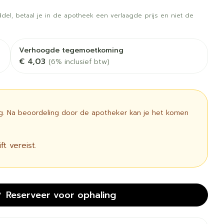
 vogels
Fytotherapie
Wondzorg
rapie
Toon meer
del, betaal je in de apotheek een verlaagde prijs en niet de
Diagnosetesten en
 stress
Vlooien en teken
meetapparatuur
Oren
Mond en keel
Verhoogde tegemoetkoming
€ 4,03
(6% inclusief btw)
Alcoholtest
g
Oordopjes
Zuigtabletten
therapie -
Mond, muil of snavel
Bloeddrukmeter
ls
 en -druppels
Oorreiniging
Spray - oplossing
Cholesteroltest
l
zen
Oordruppels
ig. Na beoordeling door de apotheker kan je het komen
Hartslagmeter
n
ulpmiddelen
Toon meer
t vereist.
cherming
Hygiëne
Ergonomie
unning en -
Aambeien
Reserveer
voor ophaling
s
Bad en douche
Ademhaling en zuurstof
e
Badkamer