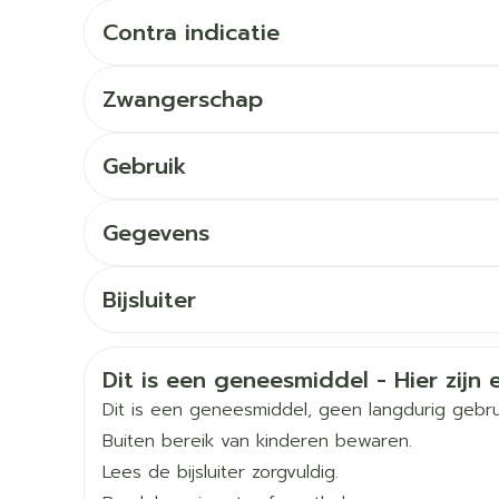
Toon meer
Contra indicatie
orging
Supplementen
Insectenw
middelen
Zwangerschap
en
Mondmaskers
issen
 -
Gebruik
uid
d
Aanvangsdosering: 4 mg eenmaal daags
Gegevens
Maximale dosering: 8 mg eenmaal daags
CNK
2464394
Bijsluiter
De tabletten in hun geheel met vloeistof door
Nederlands
Nederlands
Duits
Organisaties
Pfizer
Zelfbruiner
Scheren
Veiligheidsinformatie
Dit is een geneesmiddel - Hier zijn e
Merken
Pfizer
Dit is een geneesmiddel, geen langdurig gebru
Buiten bereik van kinderen bewaren.
Breedte
65 mm
Lees de bijsluiter zorgvuldig.