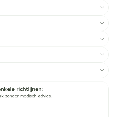
erende
Parfums en
geurproducten
slikken, met of zonder voedsel
Duits
Frans
Frans
CBD
nkele richtlijnen:
ik zonder medisch advies.