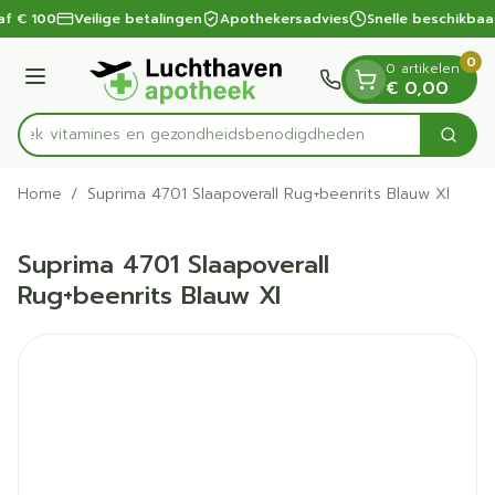
Dia 1 van 1
Ga naar de inhoud
af € 100
Veilige betalingen
Apothekersadvies
Snelle beschikbaa
0
0 artikelen
Menu
€ 0,00
ntdek vitamines en gezondheidsbenodigdheden
Zoek
Product, merk, categorie...
Home
/
Suprima 4701 Slaapoverall Rug+beenrits Blauw Xl
Suprima 4701 Slaapoverall
Rug+beenrits Blauw Xl