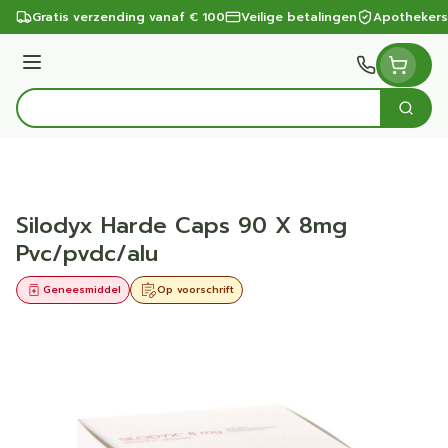
Ga naar de inhoud
Gratis verzending vanaf € 100
Veilige betalingen
Apothekers
Menu
Zoek
Product, merk, categorie...
Silodyx Harde Caps 90 X 8mg
Pvc/pvdc/alu
Geneesmiddel
Op voorschrift