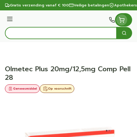
Ga naar de inhoud
Gratis verzending vanaf € 100
Veilige betalingen
Apothekers
Menu
Zoek
Product, merk, categorie...
Olmetec Plus 20mg/12,5mg Comp Pell
28
Geneesmiddel
Op voorschrift