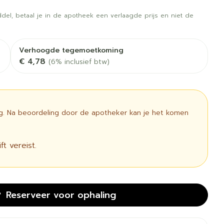
rapie
Toon meer
del, betaal je in de apotheek een verlaagde prijs en niet de
Diagnosetesten en
 stress
Vlooien en teken
meetapparatuur
Oren
Mond en keel
Verhoogde tegemoetkoming
€ 4,78
Alcoholtest
(6% inclusief btw)
g
Oordopjes
Zuigtabletten
therapie -
Mond, muil of snavel
Bloeddrukmeter
ls
 en -druppels
Oorreiniging
Spray - oplossing
Cholesteroltest
l
zen
Oordruppels
Hartslagmeter
ig. Na beoordeling door de apotheker kan je het komen
n
ulpmiddelen
Toon meer
t vereist.
cherming
Hygiëne
Ergonomie
unning en -
Aambeien
s
Reserveer
voor ophaling
Bad en douche
Ademhaling en zuurstof
e
Badkamer