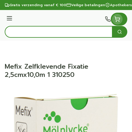
Ga naar de inhoud
Gratis verzending vanaf € 100
Veilige betalingen
Apothekers
Menu
Zoek
Product, merk, categorie...
Mefix Zelfklevende Fixatie
2,5cmx10,0m 1 310250