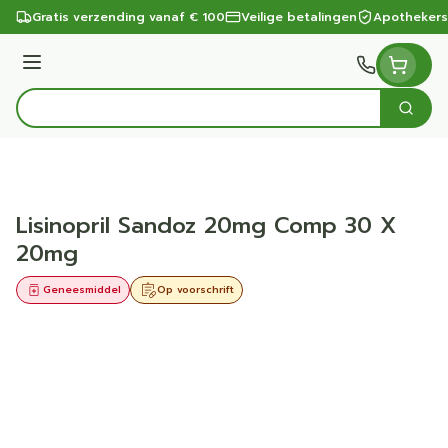
Ga naar de inhoud
Gratis verzending vanaf € 100
Veilige betalingen
Apothekers
Menu
Zoek
Product, merk, categorie...
Lisinopril Sandoz 20mg Comp 30 X
20mg
Geneesmiddel
Op voorschrift