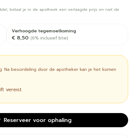
 vogels
Fytotherapie
Wondzorg
rapie
Toon meer
del, betaal je in de apotheek een verlaagde prijs en niet de
Diagnosetesten en
 stress
Vlooien en teken
meetapparatuur
Oren
Mond en keel
Verhoogde tegemoetkoming
€ 8,50
(6% inclusief btw)
Alcoholtest
g
Oordopjes
Zuigtabletten
therapie -
Mond, muil of snavel
Bloeddrukmeter
ls
 en -druppels
Oorreiniging
Spray - oplossing
Cholesteroltest
l
zen
Oordruppels
ig. Na beoordeling door de apotheker kan je het komen
Hartslagmeter
n
ulpmiddelen
Toon meer
t vereist.
cherming
Hygiëne
Ergonomie
unning en -
Aambeien
Reserveer
voor ophaling
s
Bad en douche
Ademhaling en zuurstof
e
Badkamer