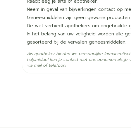
De posologie hangt af van de andere anti-epilep
Raadpleeg je arts of apotheker.
Lengte
138 mm
Neem in geval van bijwerkingen contact op met
Weken 1 en 2: 25 mg /dag, 1 x /dag
Geneesmiddelen zijn geen gewone producten.
Diepte
32 mm
Weken 3 en 4: 50 mg /dag, verdeeld in 1 of 2
De wet verbiedt apothekers om ongebruikte 
Week 5: 100 mg/dag, verdeeld in 1 of 2 innam
In het belang van uw veiligheid worden alle 
Hoeveelheid
Onderhoudsdosering: 100 - 400 mg/ dag, verd
60
gesorteerd bij de vervallen geneesmiddelen.
Verpakking
De posologie hangt af van de andere anti-epilep
Als apotheker bieden we persoonlijke farmaceutisc
Actieve
hulpmiddel kun je contact met ons opnemen als je 
lamotrigine
De tabletten kauwen of in een kleine hoeveel
Ingrediënten
via mail of telefoon.
tablet onder water staat) of in hun geheel me
Met of zonder voeding
Behoud
Kamertemperatuur (15°C 
Als de berekende dosering niet overeenstemt 
het toe te dienen aantal tabletten naar onde