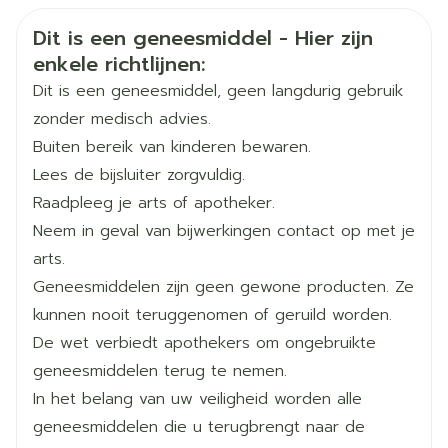
Organisaties
Nederlands
Sandoz
Duits
Frans
voor de behandeling van virale infectie van de
Veiligheidsinformatie
lever, hepatitis C genoemd).
Dit is een geneesmiddel - Hier zijn
Merken
Sandoz
U neemt een geneesmiddel ciclosporine
enkele richtlijnen:
genoemd (wordt bijvoorbeeld gebruikt na
Dit is een geneesmiddel, geen langdurig gebruik
Breedte
73 mm
orgaantransplantaties).
zonder medisch advies.
U bent zwanger of u geeft borstvoeding. Als u
Buiten bereik van kinderen bewaren.
Lengte
135 mm
zwanger wordt terwijl u
Lees de bijsluiter zorgvuldig.
Ezetimibe/Rosuvastatin Sandoz gebruikt, stop dan
Raadpleeg je arts of apotheker.
Diepte
60 mm
onmiddellijk met het gebruik ervan en
Neem in geval van bijwerkingen contact op met je
vertel het uw arts. Vrouwen moeten vermijden
arts.
ezetimibe, rosuvastatine
Actieve
dat ze zwanger worden tijdens de behandeling
Geneesmiddelen zijn geen gewone producten. Ze
Ingrediënten
calcium
met dit geneesmiddel met behulp van geschikte
kunnen nooit teruggenomen of geruild worden.
anticonceptiemethoden.
De wet verbiedt apothekers om ongebruikte
Kamertemperatuur (15°C -
Behoud
geneesmiddelen terug te nemen.
25°C)
In het belang van uw veiligheid worden alle
geneesmiddelen die u terugbrengt naar de