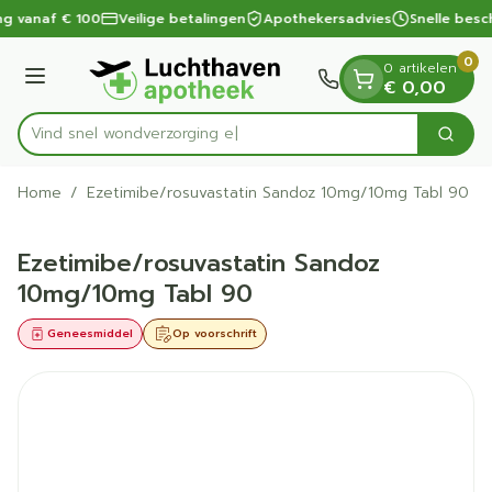
Dia 1 van 1
Ga naar de inhoud
ng vanaf € 100
Veilige betalingen
Apothekersadvies
Snelle besc
0
0 artikelen
Menu
€ 0,00
Vind snel wondve
Zoek
Product, merk, categorie...
Home
/
Ezetimibe/rosuvastatin Sandoz 10mg/10mg Tabl 90
Ezetimibe/rosuvastatin Sandoz
10mg/10mg Tabl 90
Geneesmiddel
Op voorschrift