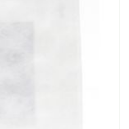
erende
Parfums en
geurproducten
CBD