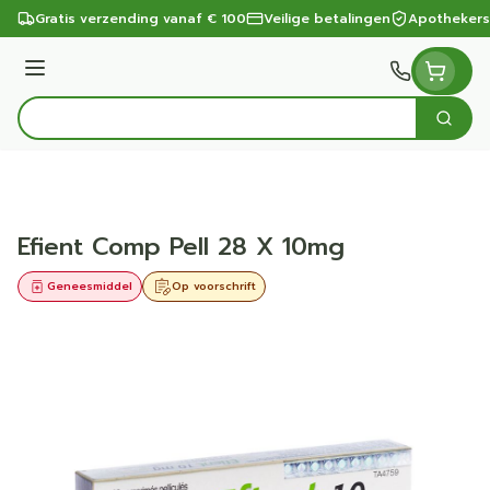
Ga naar de inhoud
Gratis verzending vanaf € 100
Veilige betalingen
Apothekers
Menu
Zoek
Product, merk, categorie...
Efient Comp Pell 28 X 10mg
Geneesmiddel
Op voorschrift