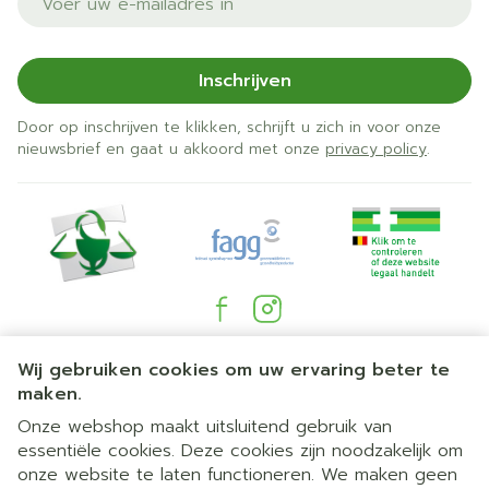
efedrine, noradrenaline of adrenaline (medicijnen
tegen lage bloeddruk, shock of astma),
baclofen of dantrolene (infuus), beide gebruikt
om spierstijfheid te behandelen bij ziekten zoals
Inschrijven
multiple sclerose; dantrolene wordt ook gebruikt
om maligne hyperthermie tijdens anesthesie te
Door op inschrijven te klikken, schrijft u zich in voor onze
nieuwsbrief en gaat u akkoord met onze
behandelen (symptomen zoals zeer hoge koorts
privacy policy
.
en spierstijfheid),
bepaalde antibiotica zoals rifampicin,
erytromycine, claritromycine (medicijnen tegen
bacteriële infecties),
Hypericum perforatum (St Janskruid, een
kruidenmedicijn om depressie te behandelen).
Juridische links
Wij gebruiken cookies om uw ervaring beter te
maken.
Onze webshop maakt uitsluitend gebruik van
essentiële cookies. Deze cookies zijn noodzakelijk om
onze website te laten functioneren. We maken geen