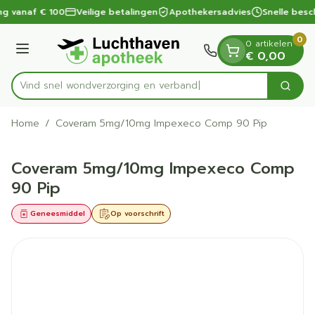
Dia 1 van 1
Ga naar de inhoud
ng vanaf € 100
Veilige betalingen
Apothekersadvies
Snelle besc
0
0 artikelen
Menu
€ 0,00
Vind snel wondverzorging en
Zoek
Product, merk, categorie...
Home
/
Coveram 5mg/10mg Impexeco Comp 90 Pip
Coveram 5mg/10mg Impexeco Comp
90 Pip
Geneesmiddel
Op voorschrift