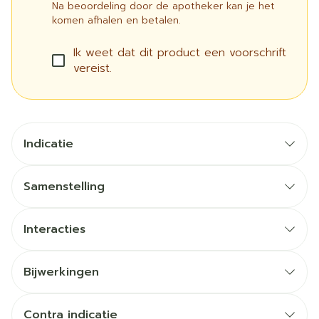
Na beoordeling door de apotheker kan je het
komen afhalen en betalen.
Ik weet dat dit product een voorschrift
vereist.
Indicatie
Samenstelling
Interacties
lithium (gebruikt om een manie of een depressie
Bijwerkingen
te behandelen),
Mogelijke bijwerkingen
estramustine (gebruikt bij kankerbehandeling),
kalium-sparende medicijnen (triamtereen,
Contra indicatie