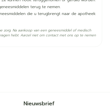
 Ze kunnen nooit teruggenomen of geruild worden.
n:
geneesmiddelen terug te nemen.
or depressie)
geneesmiddelen die u terugbrengt naar de apotheek
en worden
 bij de behandeling van hartproblemen en om de
eraden het geneesmiddel tijdens de maaltijden in
 kans op orthostatische hypotensie te verminderen
he zorg. Na aankoop van een geneesmiddel of medisch
vragen hebt. Aarzel niet om contact met ons op te nemen
- 25°C)
Nieuwsbrief