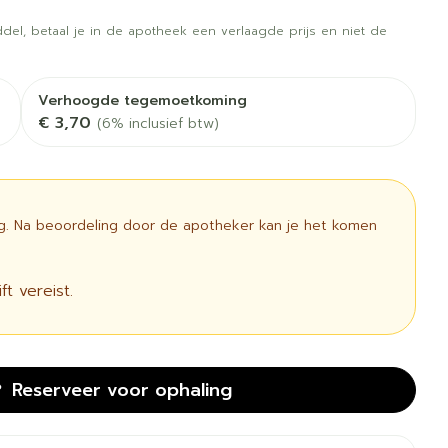
 vogels
Fytotherapie
Wondzorg
rapie
Toon meer
del, betaal je in de apotheek een verlaagde prijs en niet de
Diagnosetesten en
 stress
Vlooien en teken
meetapparatuur
Oren
Mond en keel
Verhoogde tegemoetkoming
€ 3,70
(6% inclusief btw)
Alcoholtest
g
Oordopjes
Zuigtabletten
therapie -
Mond, muil of snavel
Bloeddrukmeter
ls
 en -druppels
Oorreiniging
Spray - oplossing
Cholesteroltest
l
zen
Oordruppels
ig. Na beoordeling door de apotheker kan je het komen
Hartslagmeter
n
ulpmiddelen
Toon meer
t vereist.
cherming
Hygiëne
Ergonomie
unning en -
Aambeien
Reserveer
voor ophaling
s
Bad en douche
Ademhaling en zuurstof
e
Badkamer