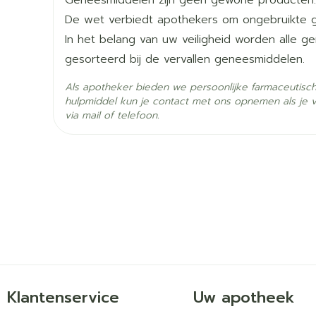
Geneesmiddelen zijn geen gewone producten.
patiënten > 85 kg
Diepte
45 mm
U neemt een van de volgende geneesmiddele
De wet verbiedt apothekers om ongebruikte 
monoamineoxidaseremmers (MAO-remmers) (vo
In het belang van uw veiligheid worden alle 
Mag op een nuchtere of volle maag ingenom
Hoeveelheid
injecties met verapamil of diltiazem (gebruikt
100
gesorteerd bij de vervallen geneesmiddelen.
Verpakking
Patiënten met hartfalen wordt echter wel aang
bloeddruk te verlagen)
te nemen om de absorptie te vertragen en de
Als apotheker bieden we persoonlijke farmaceutisc
U geeft borstvoeding.
Actieve
hulpmiddel kun je contact met ons opnemen als je 
carvedilol
Ingrediënten
via mail of telefoon.
Behoud
Kamertemperatuur (15°C 
Klantenservice
Uw apotheek