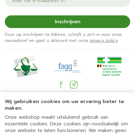
geneesmiddel. Deze stoffen kunt u vinden in
rubriek 6. Dat kan jeuk, huiduitslag of zwelling
veroorzaken.
Inschrijven
Gebruik Bradley 20 niet als u hepatitis C heeft en
Door op inschrijven te klikken, schrijft u zich in voor onze
geneesmiddelen inneemt die
nieuwsbrief en gaat u akkoord met onze
privacy policy
.
ombitasvir/paritaprevir/ritonavir en dasabuvir
bevatten (zie ook rubriek 'Gebruikt u nog andere
geneesmiddelen?').
Juridische links
Wij gebruiken cookies om uw ervaring beter te
maken.
Onze webshop maakt uitsluitend gebruik van
essentiële cookies. Deze cookies zijn noodzakelijk om
onze website te laten functioneren. We maken geen