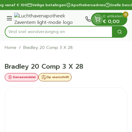
Dia 1 van 1
Ga naar de inhoud
ng vanaf € 100
Veilige betalingen
Apothekersadvies
Snelle besc
0
0 artikelen
Menu
€ 0,00
Vind snel wondverzo
Zoek
Product, merk, categorie...
Home
/
Bradley 20 Comp 3 X 28
Bradley 20 Comp 3 X 28
Geneesmiddel
Op voorschrift