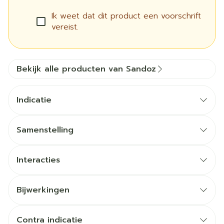
Ik weet dat dit product een voorschrift
vereist.
Bekijk alle producten van Sandoz
Indicatie
Samenstelling
De werkzame stoffen in dit middel zijn
Interacties
ethinylestradiol en drospirenon.
Elke roze, actieve filmomhulde tablet bevat 0,02
Bijwerkingen
mg ethinylestradiol en 3 mg drospirenon.
De witte filmomhulde tabletten bevatten geen
Contra indicatie