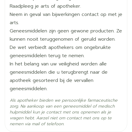
gedurende lange tijd niet op de been bent (zie
opgehouden voor de volgende blisterverpakking
Raadpleeg je arts of apotheker.
rubriek "Bloedstolsels")
Diepte
22 mm
wordt gestart.
Neem in geval van bijwerkingen contact op met je
als u ooit een hartinfarct of een beroerte heeft
arts.
gehad;
Hoeveelheid
Het vergeten tablet innemen en het gebruik
3
Geneesmiddelen zijn geen gewone producten. Ze
Verpakking
als u angina pectoris (een aandoening die hevige
normaal voortzetten
kunnen nooit teruggenomen of geruild worden.
pijn in de borstkas veroorzaakt en een eerste
Een barrièremiddel (condoom) gebruiken
De wet verbiedt apothekers om ongebruikte
Actieve
teken van een hartinfarct kan zijn) of een
drospirenon, placebo
gedurende 7 dagen
Ingrediënten
geneesmiddelen terug te nemen.
transient ischaemic attack (TIA, tijdelijke
De vergeten tablet innemen en het gebruik
In het belang van uw veiligheid worden alle
symptomen van een beroerte) heeft (of ooit
normaal voortzetten
Kamertemperatuur (15°C -
geneesmiddelen die u terugbrengt naar de
Behoud
gehad heeft);
25°C)
Geen aanvullende anticonceptie nodig als de
apotheek gesorteerd bij de vervallen
als u een van de volgende ziekten heeft die uw
tabletten gedurende de vorige 7 dagen correct
geneesmiddelen.
risico op vorming van een stolsel in de slagaders
werden ingenomen. Zo niet: barrièremiddel
kunnen verhogen:
Als apotheker bieden we persoonlijke farmaceutische
(condoom)
zorg. Na aankoop van een geneesmiddel of medisch
ernstige suikerziekte met beschadiging van
Of innemen van het laatste vergeten tablet en
hulpmiddel kun je contact met ons opnemen als je
bloedvaten
vragen hebt. Aarzel niet om contact met ons op te
de resterende werkzame tabletten tot deze op
nemen via mail of telefoon.
zeer hoge bloeddruk
zijn en de 4 placebotabletten weggooien. Na het