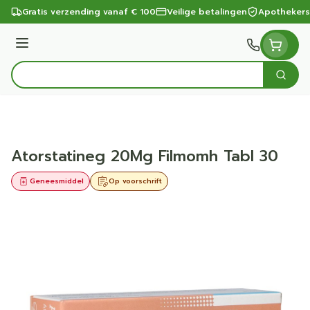
Ga naar de inhoud
Gratis verzending vanaf € 100
Veilige betalingen
Apothekers
Menu
Zoek
Product, merk, categorie...
Atorstatineg 20Mg Filmomh Tabl 30
Geneesmiddel
Op voorschrift