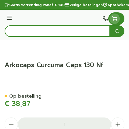
Ga naar de inhoud
Gratis verzending vanaf € 100
Veilige betalingen
Apothekers
Menu
Zoek
Product, merk, categorie...
Arkocaps Curcuma Caps 130 Nf
Arkocaps Curcuma Caps 13
Op bestelling
€ 38,87
Aantal