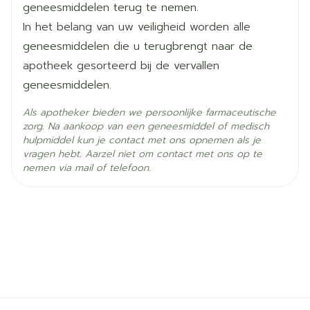
U kunt niet plassen (anurie).
Behoud
geneesmiddelen terug te nemen.
25°C)
behandeling, kan uw arts u een hogere of een
Het kalium- of natriumgehalte in uw bloed is te
In het belang van uw veiligheid worden alle
lagere dosis voorstellen.
laag ondanks behandeling om het kalium- of
geneesmiddelen die u terugbrengt naar de
natriumgehalte in uw bloed te verhogen.
apotheek gesorteerd bij de vervallen
Het calciumgehalte in uw bloed is te hoog
geneesmiddelen.
ondanks behandeling om het calciumgehalte in
Als apotheker bieden we persoonlijke farmaceutische
uw bloed te verlagen.
zorg. Na aankoop van een geneesmiddel of medisch
U heeft jicht (urinezuurkristallen in de gewrichten).
hulpmiddel kun je contact met ons opnemen als je
vragen hebt. Aarzel niet om contact met ons op te
U heeft erg lage bloeddruk (hypotensie).
nemen via mail of telefoon.
U heeft vernauwing van de aortaklep
(aortastenose) of cardiogene shock (een
toestand waarbij uw hart het lichaam niet van
voldoende bloed kan voorzien).
U lijdt aan hartfalen na een hartaanval.
U heeft diabetes of een nierfunctiestoornis en u
wordt behandeld met een bloeddrukverlagend