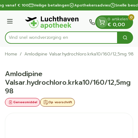
Dia 1 van 1
Ga naar de inhoud
ng vanaf € 100
Veilige betalingen
Apothekersadvies
Snelle besc
0
0 artikelen
Menu
€ 0,00
Vind snel wondverzo
Zoek
Product, merk, categorie...
Home
/
Amlodipine Valsar.hydrochloro.krka10/160/12,5mg 98
Amlodipine
Valsar.hydrochloro.krka10/160/12,5mg
98
Geneesmiddel
Op voorschrift