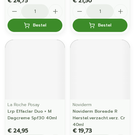
€ 24,75
€ 21,50
Aantal
Aantal
Bestel
Bestel
La Roche Posay
Noviderm
Lrp Effaclar Duo + M
Noviderm Boreade R
Dagcreme Spf30 40ml
Herstel.verzacht.verz. Cr
40ml
€ 24,95
€ 19,73