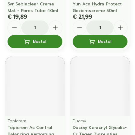
Svr Sebiaclear Creme
Yun Acn Hydra Protect
Mat + Pores Tube 40ml
Gezichtscreme 50ml
€ 19,89
€ 21,99
Aantal
Aantal
Bestel
Bestel
Topicrem
Ducray
Topicrem Ac Control
Ducray Keracnyl Glycolic+
Balancing Verzorging
Cr Tegen Zw.puntjes