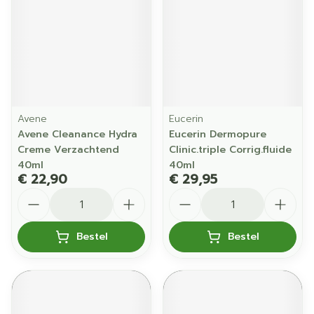
Avene
Eucerin
Avene Cleanance Hydra
Eucerin Dermopure
Creme Verzachtend
Clinic.triple Corrig.fluide
40ml
40ml
€ 22,90
€ 29,95
Aantal
Aantal
Bestel
Bestel