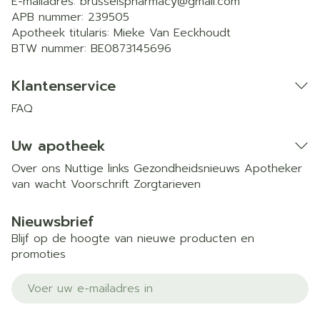
E-mailadres:
brusselspharmacy@
gmail.com
APB nummer:
239505
Apotheek titularis:
Mieke Van Eeckhoudt
BTW nummer:
BE0873145696
Klantenservice
FAQ
Uw apotheek
Over ons
Nuttige links
Gezondheidsnieuws
Apotheker
van wacht
Voorschrift
Zorgtarieven
Nieuwsbrief
Blijf op de hoogte van nieuwe producten en
promoties
E-mail adres