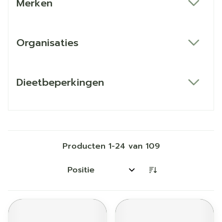
Merken
filter
Organisaties
filter
Dieetbeperkingen
filter
Producten
1
-
24
van
109
Sorteer op: