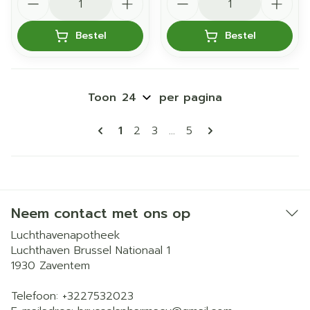
Bestel
Bestel
Toon
per pagina
Pagina's
U lees momenteel pagina
Pagina
Pagina
Pagina
1
2
3
...
5
Neem contact met ons op
Luchthavenapotheek
Luchthaven Brussel Nationaal 1
1930
Zaventem
Telefoon:
+3227532023