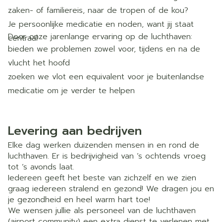
zaken- of familiereis, naar de tropen of de kou?
Je persoonlijke medicatie en noden, want jij staat
Door onze jarenlange ervaring op de luchthaven:
centraal
bieden we problemen zowel voor, tijdens en na de
vlucht het hoofd
zoeken we vlot een equivalent voor je buitenlandse
medicatie om je verder te helpen
kennen we de veiligheidsmaatregelen en weten we
wat wel of niet mee mag in je handbagage/koffer via
Levering aan bedrijven
je persoonlijke kortingskaart. Dit spaartegoed wordt
Elke dag werken duizenden mensen in en rond de
aan het begin van het nieuwe jaar verrekend.
luchthaven. Er is bedrijvigheid van ’s ochtends vroeg
tot ’s avonds laat.
Iedereen geeft het beste van zichzelf en we zien
graag iedereen stralend en gezond! We dragen jou en
je gezondheid en heel warm hart toe!
We wensen jullie als personeel van de luchthaven
(airport community) een extra dienst te verlenen met