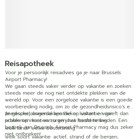
Reisapotheek
Voor je persoonlijk reisadvies ga je naar Brussels
Airport Pharmacy!
We gaan steeds vaker verder op vakantie en zoeken
steeds meer de nog niet ontdekte plekken van de
wereld op. Voor een zorgeloze vakantie is een goede
voorbereiding nodig, om zo de gezondheidsrisico’s en
(medische) ongemakken die op vakantie voor
Je gespecialiseerde apotheker luistert en geeft dan
problemen kunnen zorgen het hoofd te bieden. Een
advies op maat van u en jouw bestemming:
bezoek aan Brussels Airport Pharmacy mag dus zeker
welk land/ welke bestemming
niet ontbreken!
welk soort vakantie: actief, strand of de bergen,