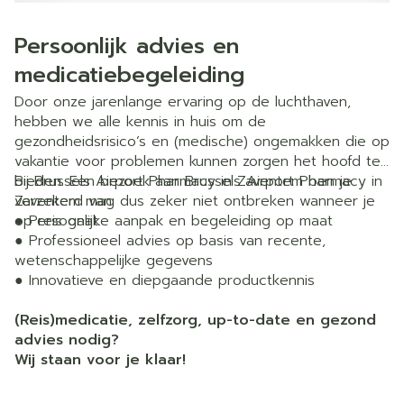
Persoonlijk advies en
medicatiebegeleiding
Door onze jarenlange ervaring op de luchthaven,
hebben we alle kennis in huis om de
gezondheidsrisico’s en (medische) ongemakken die op
vakantie voor problemen kunnen zorgen het hoofd te
bieden. Een bezoek aan Brussels Airport Pharmacy in
Bij Brussels Airport Pharmacy in Zaventem ben je
Zaventem mag dus zeker niet ontbreken wanneer je
verzekerd van:
op reis gaat.
● Persoonlijke aanpak en begeleiding op maat
● Professioneel advies op basis van recente,
wetenschappelijke gegevens
● Innovatieve en diepgaande productkennis
(Reis)medicatie, zelfzorg, up-to-date en gezond
advies nodig?
Wij staan voor je klaar!