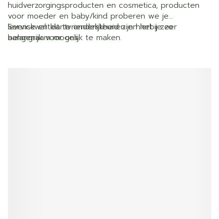
huidverzorgingsproducten en cosmetica, producten
voor moeder en baby/kind proberen we je
levenskwaliteit te ondersteunen en het je zo
Service en klantvriendelijkheid zijn hierbij zeer
aangenaam mogelijk te maken.
belangrijk voor ons.