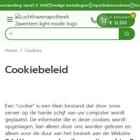
Dia 1 van 1
Ga naar de inhoud
verzending vanaf € 100
Veilige betalingen
Apothekersadvies
Sne
0
0 artikelen
Menu
€ 0,00
Vind snel
Zoek
Product, merk, categorie...
Home
/
Cookies
Cookiebeleid
Een "cookie" is een klein bestand dat door onze
server op de harde schijf van uw computer wordt
geplaatst. De informatie die in deze cookies wordt
opgeslagen, kan alleen door ons worden gelezen en
alleen voor de duur van het bezoek aan de Website.