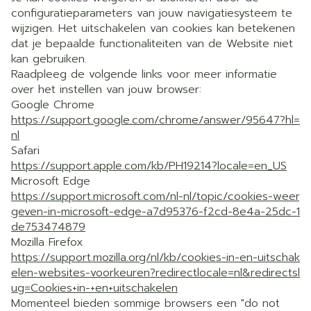
configuratieparameters van jouw navigatiesysteem te
wijzigen. Het uitschakelen van cookies kan betekenen
dat je bepaalde functionaliteiten van de Website niet
kan gebruiken.
Raadpleeg de volgende links voor meer informatie
over het instellen van jouw browser:
Google Chrome
https://support.google.com/chrome/answer/95647?hl=
nl
Safari
https://support.apple.com/kb/PH19214?locale=en_US
Microsoft Edge
https://support.microsoft.com/nl-nl/topic/cookies-weer
geven-in-microsoft-edge-a7d95376-f2cd-8e4a-25dc-1
de753474879
Mozilla Firefox
https://support.mozilla.org/nl/kb/cookies-in-en-uitschak
elen-websites-voorkeuren?redirectlocale=nl&redirectsl
ug=Cookies+in-+en+uitschakelen
Momenteel bieden sommige browsers een "do not