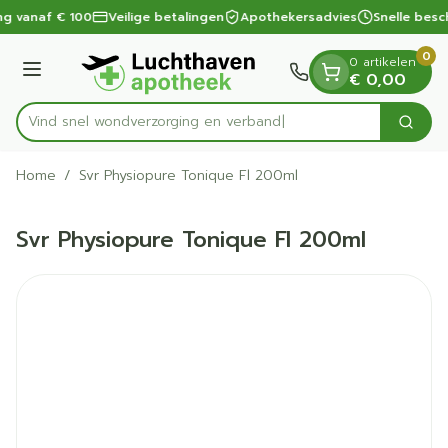
Dia 1 van 1
Ga naar de inhoud
ng vanaf € 100
Veilige betalingen
Apothekersadvies
Snelle besc
0
0 artikelen
Menu
€ 0,00
Vind snel wondverzorging en
Zoek
Product, merk, categorie...
Home
/
Svr Physiopure Tonique Fl 200ml
Svr Physiopure Tonique Fl 200ml