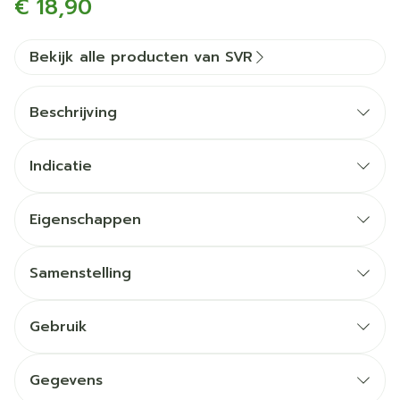
€ 18,90
Bekijk alle producten van SVR
Beschrijving
Indicatie
Eigenschappen
Samenstelling
Oxygenderend magnesium
Gebruik
Een exclusief hydraterend complex
Gegevens
De ingrediëntenlijst kan worden gewijzigd, dus