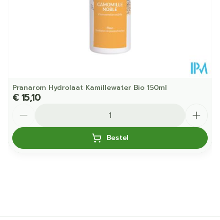
Kamertemperatuur (15°C
Behoud
- 25°C)
Pranarom Hydrolaat Kamillewater Bio 150ml
€ 15,10
Aantal
Bestel