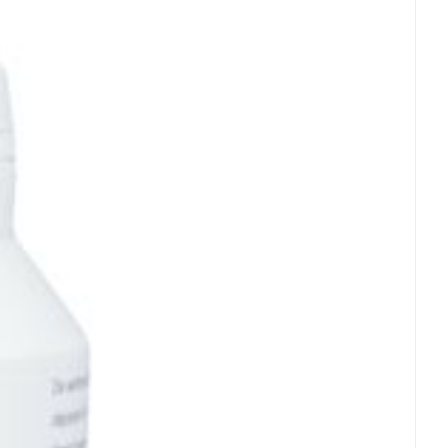
erende
Parfums en
geurproducten
 - 25°C)
CBD