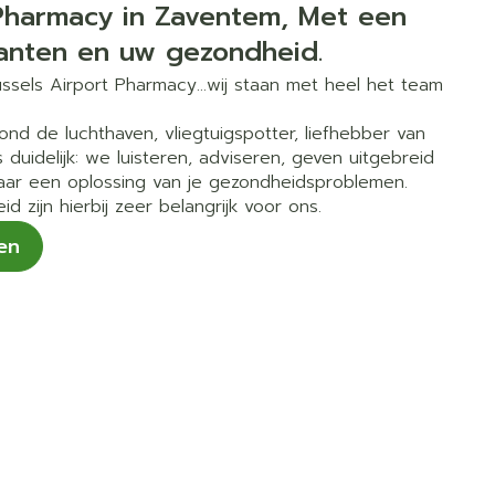
s
Bed
rmacy in Zaventem, Met een
lanten en uw gezondheid.
ing zon
Doorliggen - decubitis
Toon meer
ussels Airport Pharmacy…wij staan met heel het team
gie
Urinewegen
ond de luchthaven, vliegtuigspotter, liefhebber van
 duidelijk: we luisteren, adviseren, geven uitgebreid
eid,
Stoppen met roken
aar een oplossing van je gezondheidsproblemen.
n stress
it en intieme
Gezichtsreiniging -
id zijn hierbij zeer belangrijk voor ons.
ontschminken
 en
Instrumenten
en
e -
en
Reinigingsmelk, - crème, -
sche
Anti tumor middelen
n
ie
olie en gel
jn
Tonic - lotion
Anesthesie
zorging
Micellair water
Specifiek voor de ogen
hie
Diverse
Toon meer
et
geneesmiddelen