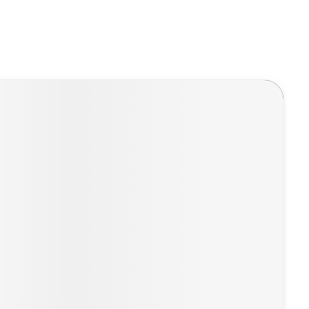
erende
Parfums en
geurproducten
CBD