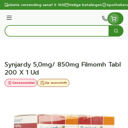
Ga naar de inhoud
Gratis verzending vanaf € 100
Veilige betalingen
Apothekers
Menu
Zoek
Product, merk, categorie...
Synjardy 5,0mg/ 850mg Filmomh Tabl
200 X 1 Ud
Geneesmiddel
Op voorschrift