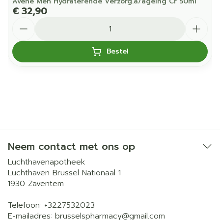
Avene Men Hydraterende Verzorg.a/ageing Cr 50ml
€ 32,90
Aantal
Bestel
Neem contact met ons op
Luchthavenapotheek
Luchthaven Brussel Nationaal 1
1930
Zaventem
Telefoon:
+3227532023
E-mailadres:
brusselspharmacy@
gmail.com