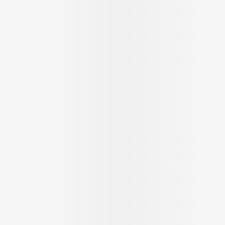
orging
Supplementen
Insectenw
middelen
en
Mondmaskers
issen
 -
uid
d
Zelfbruiner
Scheren