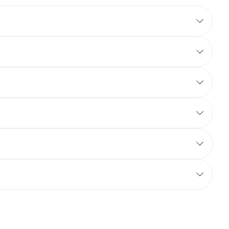
rapie
Toon meer
Diagnosetesten en
 stress
Vlooien en teken
meetapparatuur
Oren
Mond en keel
Alcoholtest
g
Oordopjes
Zuigtabletten
therapie -
Mond, muil of snavel
Bloeddrukmeter
ls
 en -druppels
Oorreiniging
Spray - oplossing
Cholesteroltest
l
zen
Oordruppels
Hartslagmeter
n
ulpmiddelen
Toon meer
cherming
Hygiëne
Ergonomie
unning en -
Aambeien
s
Bad en douche
Ademhaling en zuurstof
e
Badkamer