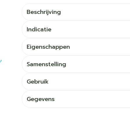
Toon meer
Toon meer
warmtethe
Beschrijving
 50+ categorie
Wondzorg
EHBO
even
Spieren en gewrichten
Gemoed en
Neus
Ogen
Ogen
Neus
olie
Homeopathie
Indicatie
Vilt
Podologie
geneeskunde categorie
n
Spray
Ooginfecties
Oogspoelin
Tabletten
Handschoenen
Cold - Hot 
g
Oren
Ogen
Eigenschappen
ndenborstels
Anti allergische en anti
Oogdruppe
warm/koud
Neussprays
al
Wondhelend
inflammatoire middelen
g en EHBO categorie
flos
Creme - ge
Verbanddo
Brandwonden
f pluimen
Accessoires
- antiviraal
Ontzwellende middelen
Samenstelling
Droge oge
Medische h
n insecten categorie
Toon meer
Glaucoom
Toon meer
Gebruik
Toon meer
iddelen categorie
Gegevens
enen
pie en
Nagels
Diabetes
Zonnebes
Stoma
Hart- en bloedvaten
Bloedverd
 eelt en
Nagellak
Bloedglucosemeter
Aftersun
Stomazakje
stolling
llen
Kalk- en schimmelnagels
Teststrips en naalden
Lippen
Stomaplaatj
soires
 spray