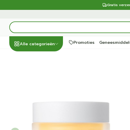
Ga naar de inhoud
Gratis verz
Product, merk, categorie...
Promoties
Geneesmiddel
Alle categorieën
Promoties
Svr Biotic Collagen Creme
Schoonheid,
Haar en Hoof
Afslanken
Zwangerscha
Geheugen
Aromatherap
Lenzen en bri
Insecten
Maag darm st
verzorging en
hygiëne
Toon submenu voor Schoonhe
Kammen - ont
Maaltijdvervan
Zwangerschaps
Verstuiver
Lensproducte
Verzorging in
Maagzuur
Seksualiteit
Beschadigd ha
Eetlustremmer
Borstvoeding
Essentiële olië
Brillen
Anti insecten
Lever, galblaas
Dieet, voeding en
hoofdirritatie
pancreas
Platte buik
Lichaamsverzo
Complex - com
Teken tang of 
vitamines
Toon submenu voor Dieet, vo
Styling - spray
Braken
Vetverbrander
Vitamines en
Zware benen
Zwangerschap en
Verzorging
supplementen
Laxeermiddel
Toon meer
kinderen
Oligo-elemen
Honden
Toon submenu voor Zwangers