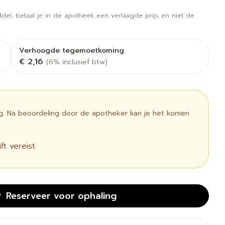
 vogels
Fytotherapie
Wondzorg
rapie
Toon meer
del, betaal je in de apotheek een verlaagde prijs en niet de
Diagnosetesten en
 stress
Vlooien en teken
meetapparatuur
Oren
Mond en keel
Verhoogde tegemoetkoming
€ 2,16
(6% inclusief btw)
Alcoholtest
g
Oordopjes
Zuigtabletten
therapie -
Mond, muil of snavel
Bloeddrukmeter
ls
 en -druppels
Oorreiniging
Spray - oplossing
Cholesteroltest
l
zen
Oordruppels
ig. Na beoordeling door de apotheker kan je het komen
Hartslagmeter
n
ulpmiddelen
Toon meer
t vereist.
cherming
Hygiëne
Ergonomie
unning en -
Aambeien
Reserveer
voor ophaling
s
Bad en douche
Ademhaling en zuurstof
e
Badkamer