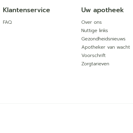
Verhoogde zweetproductie, huiduitslag.
Klantenservice
Uw apotheek
Rugpijn, gewrichtspijn, spierpijn.
Afwijkingen in de menstruatiecyclus, erectiele d
FAQ
Over ons
Malaise, pijn op de borst, zwakte, koorts.
Nuttige links
Gewichtstoename.
Gezondheidsnieuws
Verwonding.
Apotheker van wacht
Voorschrift
Zorgtarieven