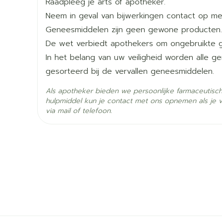
(zelfmoordgedachten)
Raadpleeg je arts of apotheker.
Dosisverandering in stappen van 50 mg met min
Lengte
123 mm
als u gevoelens van rusteloosheid krijgt en niet
Neem in geval van bijwerkingen contact op met
Max. 200 mg/dag
gaan gebruiken. U dient het aan uw arts te vert
Geneesmiddelen zijn geen gewone producten.
Diepte
40 mm
Als u een stuip (aanval) heeft.
De wet verbiedt apothekers om ongebruikte 
In 1 enkele dosis per dag, 's morgens of 's av
Als u een manische episode heeft (zie rubriek 
In het belang van uw veiligheid worden alle 
Met of zonder voedsel
Hoeveelheid
60
Sertraline EG?).
gesorteerd bij de vervallen geneesmiddelen.
Verpakking
Als apotheker bieden we persoonlijke farmaceutisc
Actieve
hulpmiddel kun je contact met ons opnemen als je 
sertraline hydrochloride
Ingrediënten
via mail of telefoon.
Behoud
Kamertemperatuur (15°C 
Maagstoornis, constipatie, buikpijn, braken, ga