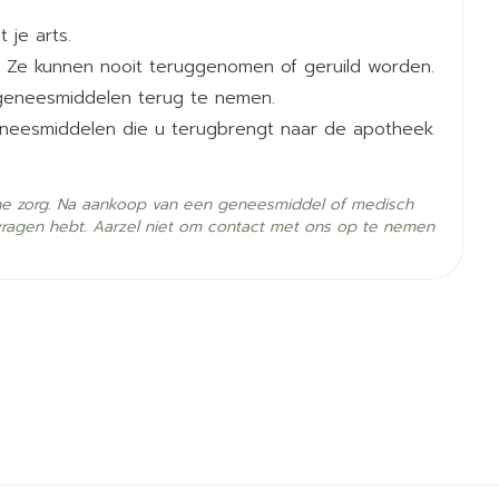
. 1 week interval
 stil kunt zitten of staan nadat u Sertraline EG bent
 je arts.
ellen als u zich rusteloos begint te voelen.
 Ze kunnen nooit teruggenomen of geruild worden.
geneesmiddelen terug te nemen.
onds
2. Wanneer moet u extra voorzichtig zijn met dit
geneesmiddelen die u terugbrengt naar de apotheek
he zorg. Na aankoop van een geneesmiddel of medisch
vragen hebt. Aarzel niet om contact met ons op te nemen
- 25°C)
svorming.