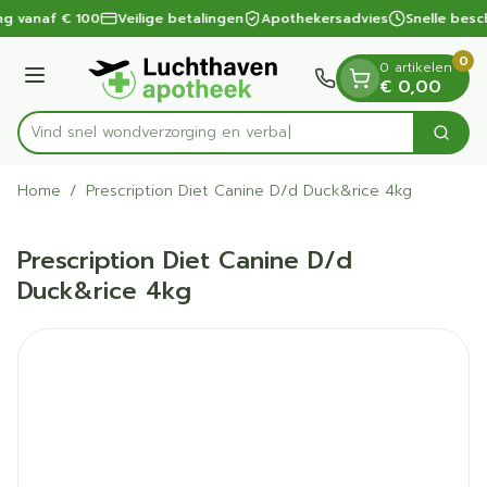
Dia 1 van 1
Ga naar de inhoud
ng vanaf € 100
Veilige betalingen
Apothekersadvies
Snelle besc
0
0 artikelen
Menu
€ 0,00
Vind snel wondverzorging
Zoek
Product, merk, categorie...
Home
/
Prescription Diet Canine D/d Duck&rice 4kg
Prescription Diet Canine D/d
Duck&rice 4kg