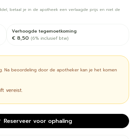
 vogels
Fytotherapie
Wondzorg
rapie
Toon meer
del, betaal je in de apotheek een verlaagde prijs en niet de
Diagnosetesten en
 stress
Vlooien en teken
meetapparatuur
Oren
Mond en keel
Verhoogde tegemoetkoming
€ 8,50
(6% inclusief btw)
Alcoholtest
g
Oordopjes
Zuigtabletten
therapie -
Mond, muil of snavel
Bloeddrukmeter
ls
 en -druppels
Oorreiniging
Spray - oplossing
Cholesteroltest
l
zen
Oordruppels
ig. Na beoordeling door de apotheker kan je het komen
Hartslagmeter
n
ulpmiddelen
Toon meer
t vereist.
cherming
Hygiëne
Ergonomie
unning en -
Aambeien
Reserveer
voor ophaling
s
Bad en douche
Ademhaling en zuurstof
e
Badkamer