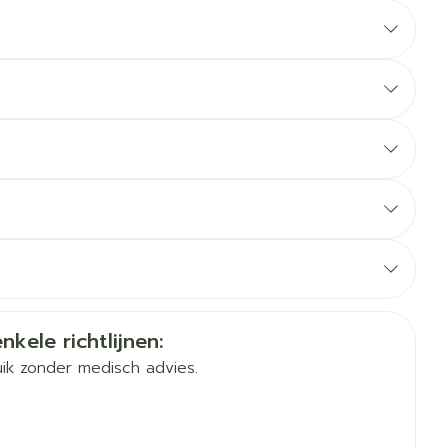
erende
Parfums en
geurproducten
Duits
Frans
Frans
CBD
nkele richtlijnen:
ik zonder medisch advies.