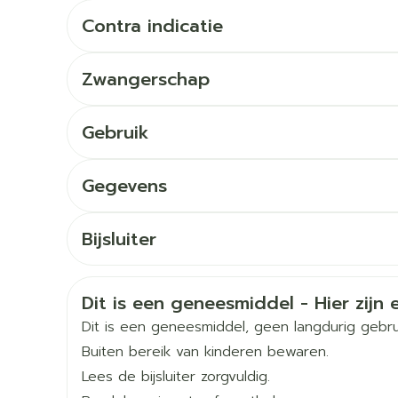
Toon meer
Contra indicatie
orging
Supplementen
Insectenw
middelen
Zwangerschap
en
Mondmaskers
issen
 -
Gebruik
uid
d
Gegevens
CNK
3786829
Bijsluiter
Nederlands
Nederlands
Duits
Organisaties
Ferring
Zelfbruiner
Scheren
Veiligheidsinformatie
Dit is een geneesmiddel - Hier zijn e
Merken
Ferring
Dit is een geneesmiddel, geen langdurig gebru
Buiten bereik van kinderen bewaren.
Breedte
86 mm
Lees de bijsluiter zorgvuldig.