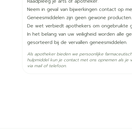
Raadpleeg je arts of apotheker.
Lengte
107 mm
Neem in geval van bijwerkingen contact op met
Geneesmiddelen zijn geen gewone producten.
Diepte
109 mm
De wet verbiedt apothekers om ongebruikte 
In het belang van uw veiligheid worden alle 
Hoeveelheid
4
gesorteerd bij de vervallen geneesmiddelen.
Verpakking
Als apotheker bieden we persoonlijke farmaceutisc
Actieve
hulpmiddel kun je contact met ons opnemen als je 
mesalazine
Ingrediënten
via mail of telefoon.
Behoud
Kamertemperatuur (15°C 