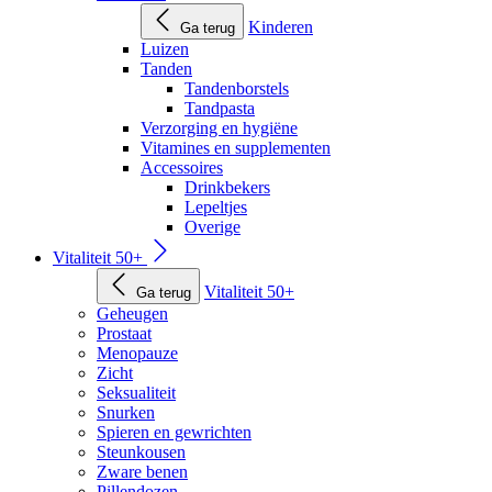
Kinderen
Ga terug
Luizen
Tanden
Tandenborstels
Tandpasta
Verzorging en hygiëne
Vitamines en supplementen
Accessoires
Drinkbekers
Lepeltjes
Overige
Vitaliteit 50+
Vitaliteit 50+
Ga terug
Geheugen
Prostaat
Menopauze
Zicht
Seksualiteit
Snurken
Spieren en gewrichten
Steunkousen
Zware benen
Pillendozen