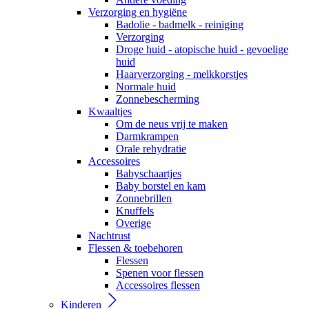
Verzorging en hygiëne
Badolie - badmelk - reiniging
Verzorging
Droge huid - atopische huid - gevoelige
huid
Haarverzorging - melkkorstjes
Normale huid
Zonnebescherming
Kwaaltjes
Om de neus vrij te maken
Darmkrampen
Orale rehydratie
Accessoires
Babyschaartjes
Baby borstel en kam
Zonnebrillen
Knuffels
Overige
Nachtrust
Flessen & toebehoren
Flessen
Spenen voor flessen
Accessoires flessen
Kinderen