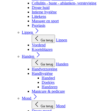
Cellulitis - buste - afslanken- versteviging
Droge huid
Intieme hygiëne
Littekens
Massage en sport
Psoriasis
Lippen
Lippen
Ga terug
Voedend
Koortsblazen
Handen
Handen
Ga terug
Handverzorging
Handhygiëne
Handgel
Doekjes
Handzeep
Manicure & pedicure
Mond
Mond
Ga terug
Droge mond