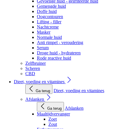
Gevoelige huid - geïrriteerde huid
Gemengde huid
Doffe huid
Oogcontouren
Lifting - filler
Nachtcreme
Masker
Normale huid
Anti rimpel - veroudering
Serum
Droge huid - hydrateren
Rode reactive huid
Zelfbruiner
Scheren
CBD
Dieet, voeding en vitamines
Dieet, voeding en vitamines
Ga terug
Afslanken
Afslanken
Ga terug
Maaltijdvervanger
Zoet
Zout