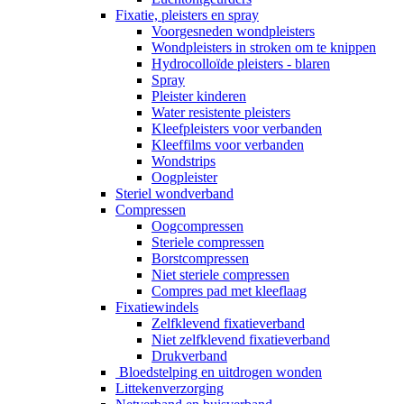
Fixatie, pleisters en spray
Voorgesneden wondpleisters
Wondpleisters in stroken om te knippen
Hydrocolloïde pleisters - blaren
Spray
Pleister kinderen
Water resistente pleisters
Kleefpleisters voor verbanden
Kleeffilms voor verbanden
Wondstrips
Oogpleister
Steriel wondverband
Compressen
Oogcompressen
Steriele compressen
Borstcompressen
Niet steriele compressen
Compres pad met kleeflaag
Fixatiewindels
Zelfklevend fixatieverband
Niet zelfklevend fixatieverband
Drukverband
Bloedstelping en uitdrogen wonden
Littekenverzorging