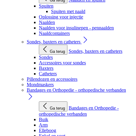
Ga terug
Spuiten
Spuiten met naald
Oplossing voor injectie
Naalden
Naalden voor insulinepen - pennaalden
Naaldcontainers
Sondes, baxters en catheters
Sondes, baxters en catheters
Ga terug
Sondes
Accessoires voor sondes
Baxters
Catheters
Pillendozen en accessoires
Mondmaskers
Bandages en Orthopedie - orthopedische verbanden
Bandages en Orthopedie -
Ga terug
orthopedische verbanden
Buik
Arm
Elleboog
Enkel en voet