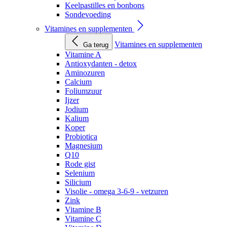
Keelpastilles en bonbons
Sondevoeding
Vitamines en supplementen
Vitamines en supplementen
Ga terug
Vitamine A
Antioxydanten - detox
Aminozuren
Calcium
Foliumzuur
Ijzer
Jodium
Kalium
Koper
Probiotica
Magnesium
Q10
Rode gist
Selenium
Silicium
Visolie - omega 3-6-9 - vetzuren
Zink
Vitamine B
Vitamine C