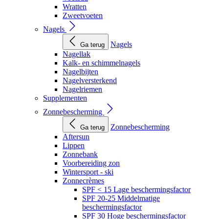
Wratten
Zweetvoeten
Nagels
Nagels
Ga terug
Nagellak
Kalk- en schimmelnagels
Nagelbijten
Nagelversterkend
Nagelriemen
Supplementen
Zonnebescherming
Zonnebescherming
Ga terug
Aftersun
Lippen
Zonnebank
Voorbereiding zon
Wintersport - ski
Zonnecrèmes
SPF < 15 Lage beschermingsfactor
SPF 20-25 Middelmatige
beschermingsfactor
SPF 30 Hoge beschermingsfactor