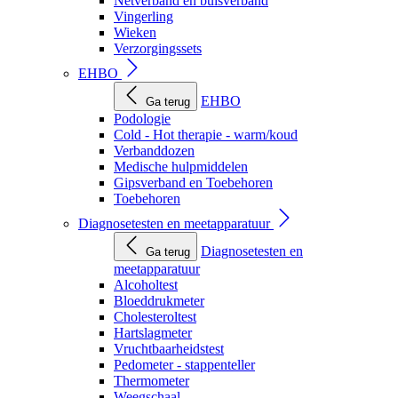
Netverband en buisverband
Vingerling
Wieken
Verzorgingssets
EHBO
EHBO
Ga terug
Podologie
Cold - Hot therapie - warm/koud
Verbanddozen
Medische hulpmiddelen
Gipsverband en Toebehoren
Toebehoren
Diagnosetesten en meetapparatuur
Diagnosetesten en
Ga terug
meetapparatuur
Alcoholtest
Bloeddrukmeter
Cholesteroltest
Hartslagmeter
Vruchtbaarheidstest
Pedometer - stappenteller
Thermometer
Weegschaal