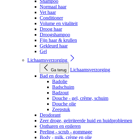
Shampoo
Normaal haar
Vet haar
Conditioner
Volume en vitaliteit
Droog haar
Droogshampoo
Fijn haar & krullen
Gekleurd haar
Gel
Lichaamsverzorging
Lichaamsverzorging
Ga terug
Bad en douche
Badolie
Badschuim
Badzout
Douche - gel, crème, schuim
Douche olie
Zeepstuk
Deodorant
Zeer droge, geïrriteerde huid en huidproblemen
Ontharen en epileren
Peeling - scrub - gommage
Body - milk, crème en olie