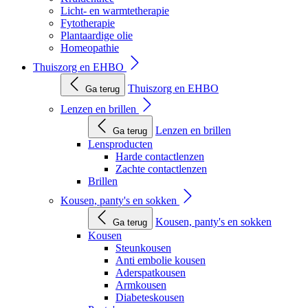
Licht- en warmtetherapie
Fytotherapie
Plantaardige olie
Homeopathie
Thuiszorg en EHBO
Thuiszorg en EHBO
Ga terug
Lenzen en brillen
Lenzen en brillen
Ga terug
Lensproducten
Harde contactlenzen
Zachte contactlenzen
Brillen
Kousen, panty's en sokken
Kousen, panty's en sokken
Ga terug
Kousen
Steunkousen
Anti embolie kousen
Aderspatkousen
Armkousen
Diabeteskousen