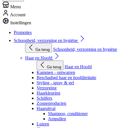
Menu
Account
Instellingen
Promoties
Schoonheid, verzorging en hygiëne
Schoonheid, verzorging en hygiëne
Ga terug
Haar en Hoofd
Haar en Hoofd
Ga terug
Kammen - ontwarren
Beschadigd haar en hoofdirritatie
Styling - spray & gel
Verzorging
Haarkleuring
Schilfers
Zonneproducten
Haaruitval
Shampoo, conditioner
Ampullen
Luizen