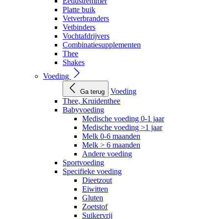
Eetlustremmer
Platte buik
Vetverbranders
Vetbinders
Vochtafdrijvers
Combinatiesupplementen
Thee
Shakes
Voeding
Voeding
Ga terug
Thee, Kruidenthee
Babyvoeding
Medische voeding 0-1 jaar
Medische voeding >1 jaar
Melk 0-6 maanden
Melk > 6 maanden
Andere voeding
Sportvoeding
Specifieke voeding
Dieetzout
Eiwitten
Gluten
Zoetstof
Suikervrij