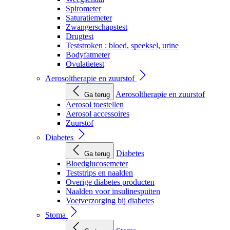
Spirometer
Saturatiemeter
Zwangerschapstest
Drugtest
Teststroken : bloed, speeksel, urine
Bodyfatmeter
Ovulatietest
Aerosoltherapie en zuurstof
Aerosoltherapie en zuurstof
Ga terug
Aerosol toestellen
Aerosol accessoires
Zuurstof
Diabetes
Diabetes
Ga terug
Bloedglucosemeter
Teststrips en naalden
Overige diabetes producten
Naalden voor insulinespuiten
Voetverzorging bij diabetes
Stoma