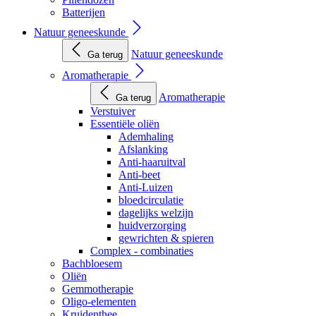
Batterijen
Natuur geneeskunde
Natuur geneeskunde
Ga terug
Aromatherapie
Aromatherapie
Ga terug
Verstuiver
Essentiële oliën
Ademhaling
Afslanking
Anti-haaruitval
Anti-beet
Anti-Luizen
bloedcirculatie
dagelijks welzijn
huidverzorging
gewrichten & spieren
Complex - combinaties
Bachbloesem
Oliën
Gemmotherapie
Oligo-elementen
Kruidenthee