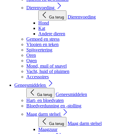
Dierenvoeding
Dierenvoeding
Ga terug
Hond
Kat
Andere dieren
Gemoed en stress
Vlooien en teken
Spijsvertering
Oren
Ogen
Mond, muil of snavel
Vacht, huid of pluimen
Accessoires
Geneesmiddelen
Geneesmiddelen
Ga terug
Hart- en bloedvaten
Bloedverdunning en -stolling
Maag darm stelsel
Maag darm stelsel
Ga terug
Maagzuur