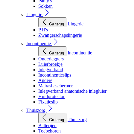
Panty's
Sokken
Lingerie
Lingerie
Ga terug
BH's
Zwangerschapslingerie
Incontinentie
Incontinentie
Ga terug
Onderleggers
Luierbroekje
Inlegverband
Incontinentieslips
Andere
Matrasbeschermer
Inlegverband anatomische inlegluier
Huidprotector
Fixatieslip
Thuiszorg
Thuiszorg
Ga terug
Batterijen
Toebehoren