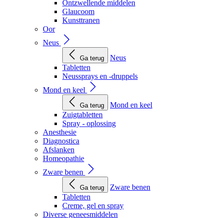
Ontzwellende middelen
Glaucoom
Kunsttranen
Oor
Neus
Neus
Ga terug
Tabletten
Neussprays en -druppels
Mond en keel
Mond en keel
Ga terug
Zuigtabletten
Spray - oplossing
Anesthesie
Diagnostica
Afslanken
Homeopathie
Zware benen
Zware benen
Ga terug
Tabletten
Creme, gel en spray
Diverse geneesmiddelen