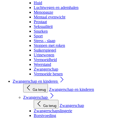
Huid
Luchtwegen en ademhalen
Menopauze
Mentaal evenwicht
Prostaat
Seksualiteit
Snurken
Sport
Stress - slaap
Stoppen met roken
Suikerspiegel
Urinewegen
Vermoeidheid
Weerstand
Zwangerschap
Vermoeide benen
Zwangerschap en kinderen
Zwangerschap en kinderen
Ga terug
Zwangerschap
Zwangerschap
Ga terug
Zwangerschapslingerie
Borstvoeding