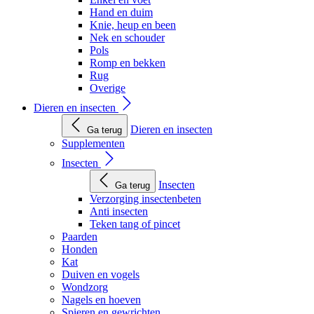
Hand en duim
Knie, heup en been
Nek en schouder
Pols
Romp en bekken
Rug
Overige
Dieren en insecten
Dieren en insecten
Ga terug
Supplementen
Insecten
Insecten
Ga terug
Verzorging insectenbeten
Anti insecten
Teken tang of pincet
Paarden
Honden
Kat
Duiven en vogels
Wondzorg
Nagels en hoeven
Spieren en gewrichten