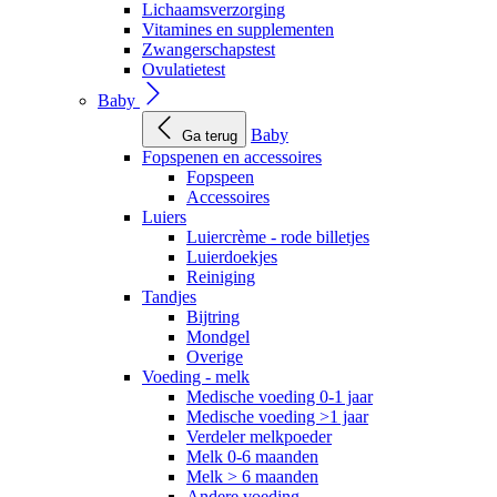
Lichaamsverzorging
Vitamines en supplementen
Zwangerschapstest
Ovulatietest
Baby
Baby
Ga terug
Fopspenen en accessoires
Fopspeen
Accessoires
Luiers
Luiercrème - rode billetjes
Luierdoekjes
Reiniging
Tandjes
Bijtring
Mondgel
Overige
Voeding - melk
Medische voeding 0-1 jaar
Medische voeding >1 jaar
Verdeler melkpoeder
Melk 0-6 maanden
Melk > 6 maanden
Andere voeding