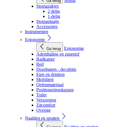
Stoma
Ga terug
Stomazakjes
2 delig
1-delig
Stomaplaatje
Accessoires
Instrumenten
Ergonomie
Ergonomie
Ga terug
Ademhaling en zuurstof
Badkamer
Bed
Doorliggen - decubitis
Eten en drinken
Mobiliteit
Oefenmateriaal
Positioneringskussen
Toilet
Verzorging
Zitcomfort
Overige
Naalden en spuiten
Naalden en spuiten