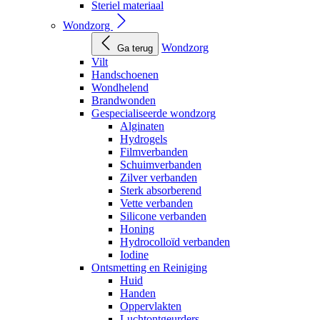
Steriel materiaal
Wondzorg
Wondzorg
Ga terug
Vilt
Handschoenen
Wondhelend
Brandwonden
Gespecialiseerde wondzorg
Alginaten
Hydrogels
Filmverbanden
Schuimverbanden
Zilver verbanden
Sterk absorberend
Vette verbanden
Silicone verbanden
Honing
Hydrocolloïd verbanden
Iodine
Ontsmetting en Reiniging
Huid
Handen
Oppervlakten
Luchtontgeurders