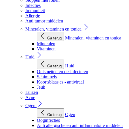
Stoppen met roken
Infecties
Immuniteit
Allergie
Anti tumor middelen
Mineralen, vitaminen en tonica
Mineralen, vitaminen en tonica
Ga terug
Mineralen
Vitaminen
Huid
Huid
Ga terug
Ontsmetten en desinfecteren
Schimmels
Koortsblaasjes - antiviraal
Jeuk
Luizen
Acne
Ogen
Ogen
Ga terug
Ooginfecties
Anti allergische en anti inflammatoire middelen