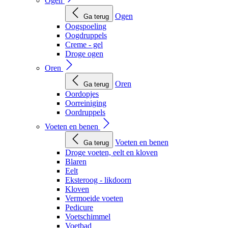
Ogen
Ogen
Ga terug
Oogspoeling
Oogdruppels
Creme - gel
Droge ogen
Oren
Oren
Ga terug
Oordopjes
Oorreiniging
Oordruppels
Voeten en benen
Voeten en benen
Ga terug
Droge voeten, eelt en kloven
Blaren
Eelt
Eksteroog - likdoorn
Kloven
Vermoeide voeten
Pedicure
Voetschimmel
Voetbad