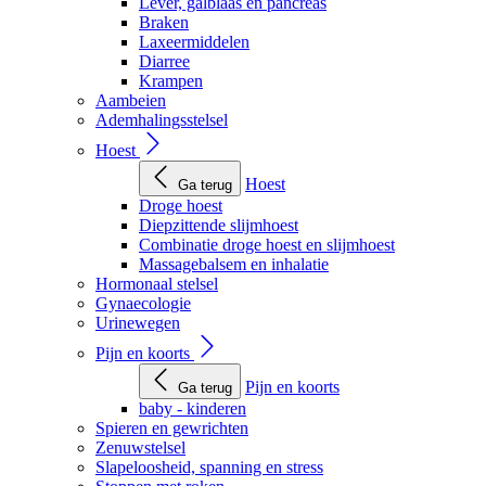
Lever, galblaas en pancreas
Braken
Laxeermiddelen
Diarree
Krampen
Aambeien
Ademhalingsstelsel
Hoest
Hoest
Ga terug
Droge hoest
Diepzittende slijmhoest
Combinatie droge hoest en slijmhoest
Massagebalsem en inhalatie
Hormonaal stelsel
Gynaecologie
Urinewegen
Pijn en koorts
Pijn en koorts
Ga terug
baby - kinderen
Spieren en gewrichten
Zenuwstelsel
Slapeloosheid, spanning en stress