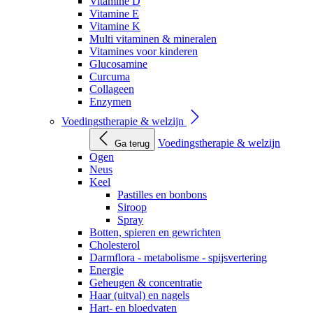
Vitamine D
Vitamine E
Vitamine K
Multi vitaminen & mineralen
Vitamines voor kinderen
Glucosamine
Curcuma
Collageen
Enzymen
Voedingstherapie & welzijn
Voedingstherapie & welzijn
Ga terug
Ogen
Neus
Keel
Pastilles en bonbons
Siroop
Spray
Botten, spieren en gewrichten
Cholesterol
Darmflora - metabolisme - spijsvertering
Energie
Geheugen & concentratie
Haar (uitval) en nagels
Hart- en bloedvaten