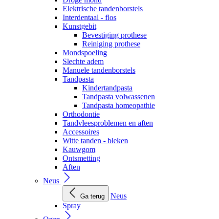
Elektrische tandenborstels
Interdentaal - flos
Kunstgebit
Bevestiging prothese
Reiniging prothese
Mondspoeling
Slechte adem
Manuele tandenborstels
Tandpasta
Kindertandpasta
Tandpasta volwassenen
Tandpasta homeopathie
Orthodontie
Tandvleesproblemen en aften
Accessoires
Witte tanden - bleken
Kauwgom
Ontsmetting
Aften
Neus
Neus
Ga terug
Spray