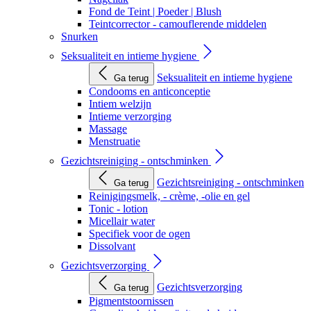
Fond de Teint | Poeder | Blush
Teintcorrector - camouflerende middelen
Snurken
Seksualiteit en intieme hygiene
Seksualiteit en intieme hygiene
Ga terug
Condooms en anticonceptie
Intiem welzijn
Intieme verzorging
Massage
Menstruatie
Gezichtsreiniging - ontschminken
Gezichtsreiniging - ontschminken
Ga terug
Reinigingsmelk, - crème, -olie en gel
Tonic - lotion
Micellair water
Specifiek voor de ogen
Dissolvant
Gezichtsverzorging
Gezichtsverzorging
Ga terug
Pigmentstoornissen