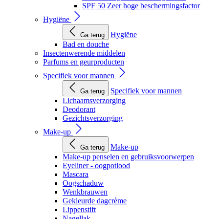
SPF 50 Zeer hoge beschermingsfactor
Hygiëne
Hygiëne
Ga terug
Bad en douche
Insectenwerende middelen
Parfums en geurproducten
Specifiek voor mannen
Specifiek voor mannen
Ga terug
Lichaamsverzorging
Deodorant
Gezichtsverzorging
Make-up
Make-up
Ga terug
Make-up penselen en gebruiksvoorwerpen
Eyeliner - oogpotlood
Mascara
Oogschaduw
Wenkbrauwen
Gekleurde dagcrème
Lippenstift
Nagellak