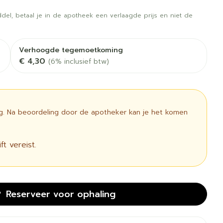
 vogels
Fytotherapie
Wondzorg
rapie
Toon meer
del, betaal je in de apotheek een verlaagde prijs en niet de
Diagnosetesten en
 stress
Vlooien en teken
meetapparatuur
Oren
Mond en keel
Verhoogde tegemoetkoming
€ 4,30
(6% inclusief btw)
Alcoholtest
g
Oordopjes
Zuigtabletten
therapie -
Mond, muil of snavel
Bloeddrukmeter
ls
 en -druppels
Oorreiniging
Spray - oplossing
Cholesteroltest
l
zen
Oordruppels
ig. Na beoordeling door de apotheker kan je het komen
Hartslagmeter
n
ulpmiddelen
Toon meer
t vereist.
cherming
Hygiëne
Ergonomie
unning en -
Aambeien
Reserveer
voor ophaling
s
Bad en douche
Ademhaling en zuurstof
e
Badkamer