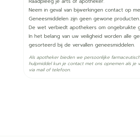
Raadpleeg je arts of apotheker.
Lengte
113 mm
De tabletten geheel met water innemen
Neem in geval van bijwerkingen contact op met
Geneesmiddelen zijn geen gewone producten.
Diepte
38 mm
De wet verbiedt apothekers om ongebruikte 
In het belang van uw veiligheid worden alle 
Hoeveelheid
28
gesorteerd bij de vervallen geneesmiddelen.
Verpakking
Als apotheker bieden we persoonlijke farmaceutisc
Actieve
hulpmiddel kun je contact met ons opnemen als je 
olanzapine
Ingrediënten
via mail of telefoon.
Behoud
Kamertemperatuur (15°C 