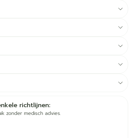
erende
Parfums en
geurproducten
CBD
nkele richtlijnen:
 de laatste manische episode gebruikt werd
ik zonder medisch advies.