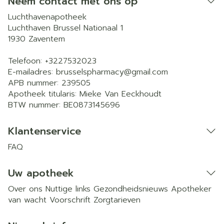
Neem contact met ons op
Luchthavenapotheek
Luchthaven Brussel Nationaal 1
1930
Zaventem
Telefoon:
+3227532023
E-mailadres:
brusselspharmacy@
gmail.com
APB nummer:
239505
Apotheek titularis:
Mieke Van Eeckhoudt
BTW nummer:
BE0873145696
Klantenservice
FAQ
Uw apotheek
Over ons
Nuttige links
Gezondheidsnieuws
Apotheker
van wacht
Voorschrift
Zorgtarieven